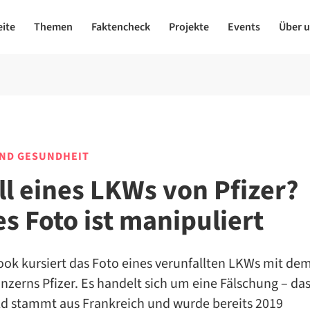
eite
Themen
Faktencheck
Projekte
Events
Über 
UND GESUNDHEIT
ll eines LKWs von Pfizer?
es Foto ist manipuliert
ook kursiert das Foto eines verunfallten LKWs mit de
zerns Pfizer. Es handelt sich um eine Fälschung – da
ild stammt aus Frankreich und wurde bereits 2019