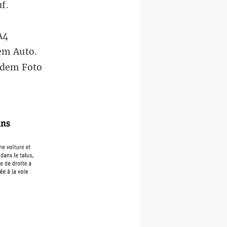
uf.
A4
em Auto.
 dem Foto