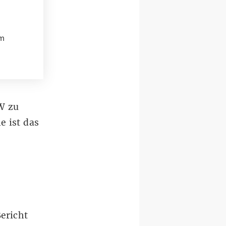
im
W zu
e ist das
ericht