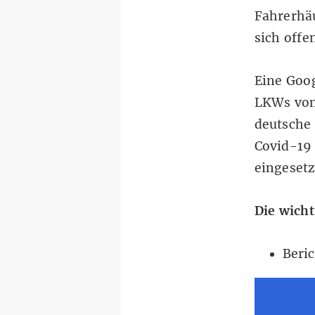
Fahrerhä
sich off
Eine
Goo
LKWs von 
deutsche
Covid-19 
eingesetz
Die wicht
Beri