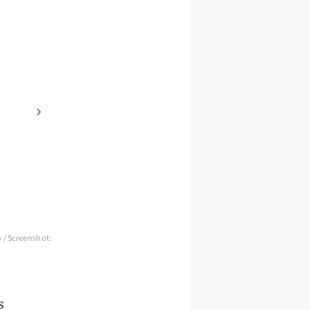
n / Screenshot:
s