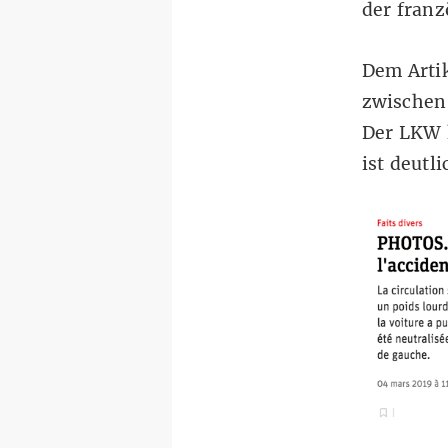
der fran
Dem Artik
zwischen
Der LKW 
ist deutl