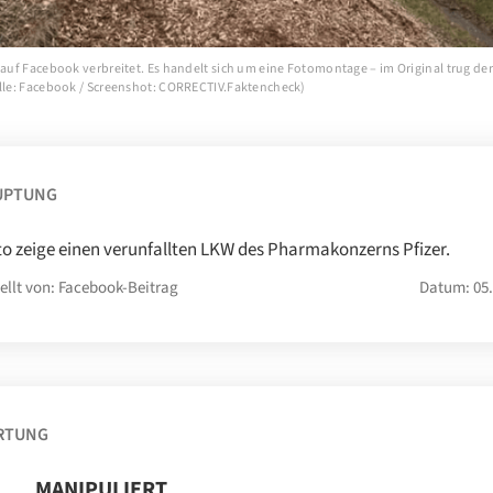
d auf Facebook verbreitet. Es handelt sich um eine Fotomontage – im Original trug de
elle: Facebook / Screenshot: CORRECTIV.Faktencheck)
UPTUNG
to zeige einen verunfallten LKW des Pharmakonzerns Pfizer.
ellt von: Facebook-Beitrag
Datum: 05.
RTUNG
MANIPULIERT