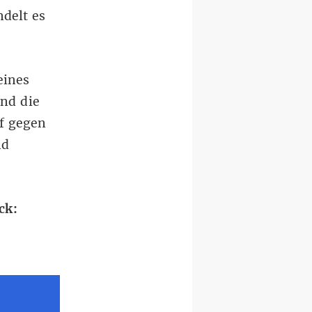
delt es
eines
nd die
f gegen
nd
ck: