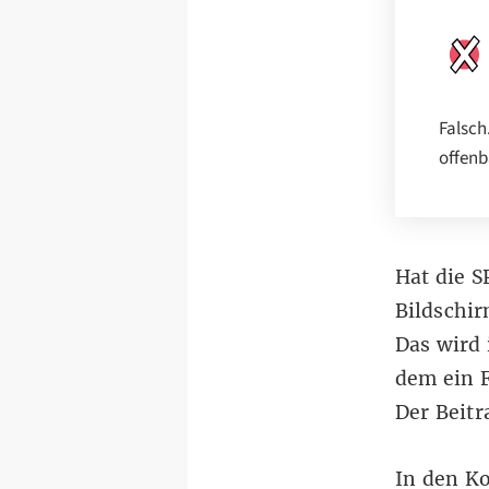
Falsch
offenb
Hat die S
Bildschir
Das wird
dem ein F
Der Beitr
In den K