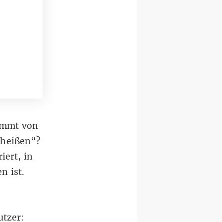
kommt von
 heißen“?
iert, in
n ist.
tzer: