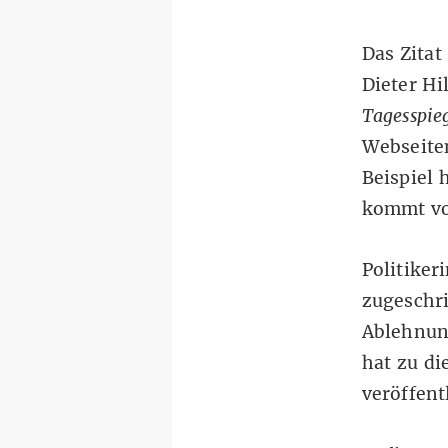
Das Zitat
Dieter H
Tagesspie
Webseiten
Beispiel 
kommt von
Politike
zugeschri
Ablehnun
hat zu d
veröffent