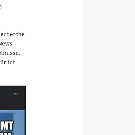
e
Recherche
News-
ebnisse.
türlich