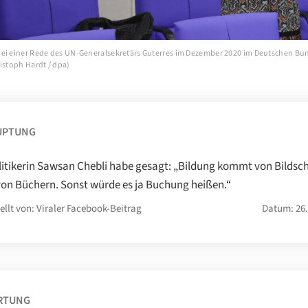
ei einer Rede des UN-Generalsekretärs Guterres im Dezember 2020 im Deutschen Bu
istoph Hardt / dpa)
UPTUNG
litikerin Sawsan Chebli habe gesagt: „Bildung kommt von Bildsc
von Büchern. Sonst würde es ja Buchung heißen.“
ellt von: Viraler Facebook-Beitrag
Datum: 26.
RTUNG