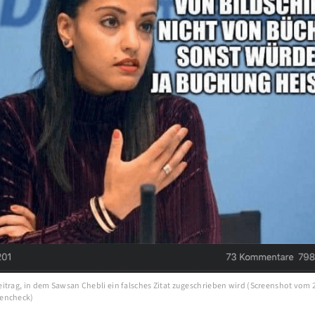
itrag, in dem Sawsan Chebli ein falsches Zitat zugeschrieben wird (Screenshot vom 
encheck)