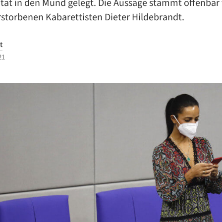
Zitat in den Mund gelegt. Die Aussage stammt offenba
rstorbenen Kabarettisten Dieter Hildebrandt.
t
21