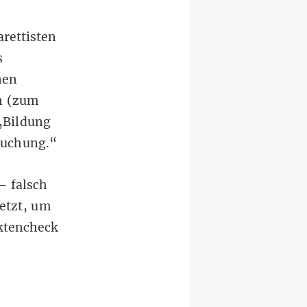
rettisten
s
nen
 (
zum
 „Bildung
Buchung.“
– falsch
etzt, um
ktencheck