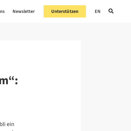
uns
Newsletter
Unterstützen
EN
rm“:
li ein