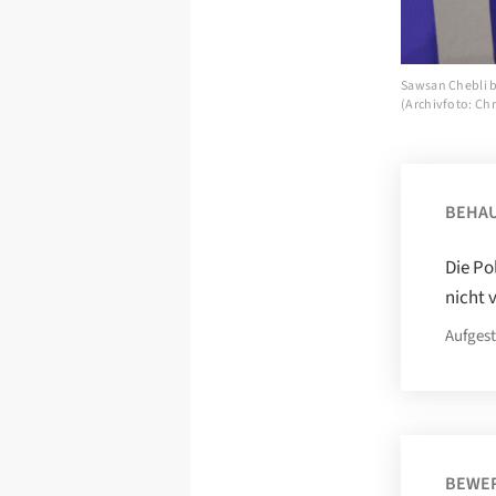
Sawsan Chebli b
(Archivfoto: Chr
BEHA
Die Po
nicht 
Aufgest
BEWE