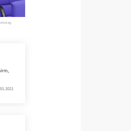
ndestag.
hirm,
01.2021