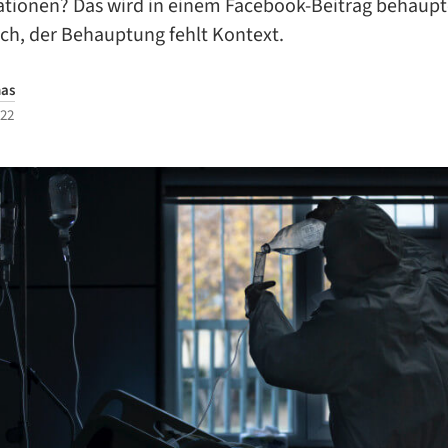
tationen? Das wird in einem Facebook-Beitrag behaupt
lsch, der Behauptung fehlt Kontext.
nas
022