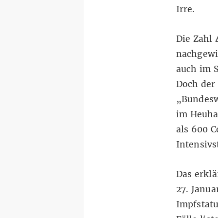
Irre.
Die Zahl 
nachgewi
auch im 
Doch der 
„Bundeswe
im Heuhau
als 600 
Intensivs
Das erklä
27. Janua
Impfstat