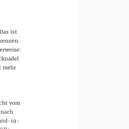
Das ist
rkennen.
herweise:
ecknadel
l mehr
cht vom
e nach
ovid-19-