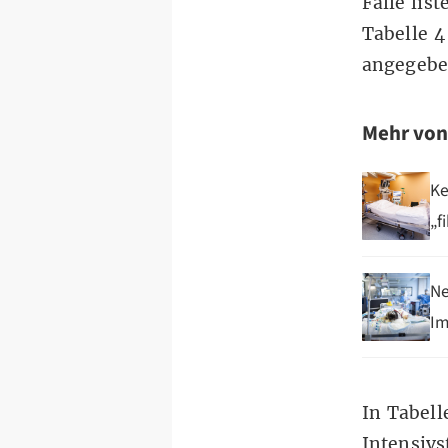
Fälle lis
Tabelle 4
angegeb
Mehr vo
Ke
„f
Ne
Im
In Tabell
Intensivs