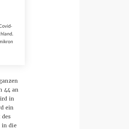
Covid-
chland.
Omikron
 ganzen
h 44 an
ird in
d ein
 des
 in die