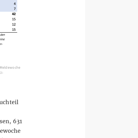
. Meldewoche
KI-
uchteil
esen, 631
ldewoche