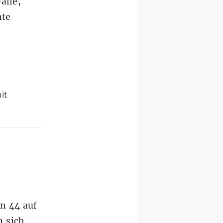
älle,
nte
it
n 44 auf
n sich