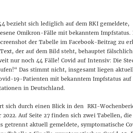
44 bezieht sich lediglich auf
dem RKI gemeldete,
esene Omikron-Fälle
mit bekanntem Impfstatus.
Screenshot der Tabelle im Facebook-Beitrag zu e
Text, der auf dem Bild steht, behauptet fälschlic
it nur noch 44 Fälle! Covid auf Intensiv: Die St
fen!“ Das stimmt nicht, insgesamt liegen aktuel
Covid-19-Patienten
mit bekanntem Impfstatus
auf
tationen in Deutschland.
rt sich durch einen Blick in den
RKI-Wochenberi
r 2022
. Auf Seite 27 finden sich zwei Tabellen, di
us getrennt aktuell gemeldete, symptomatische C