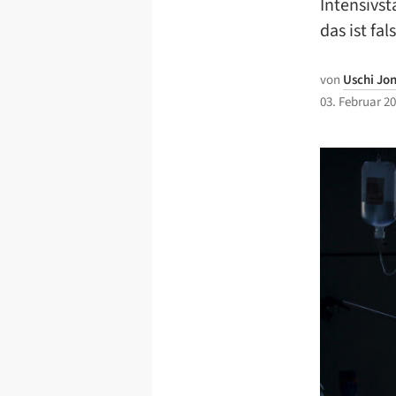
Intensivs
das ist fa
von
Uschi Jo
03. Februar 2