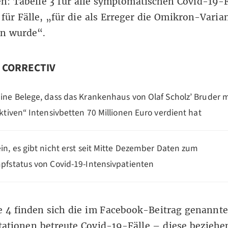
ten: Tabelle 3 für alle symptomatischen Covid-19-F
 für Fälle, „für die als Erreger die Omikron-Varia
en wurde“.
n CORRECTIV
ine Belege, dass das Krankenhaus von Olaf Scholz’ Bruder m
iktiven“ Intensivbetten 70 Millionen Euro verdient hat
in, es gibt nicht erst seit Mitte Dezember Daten zum
pfstatus von Covid-19-Intensivpatienten
e 4 finden sich die im Facebook-Beitrag genannte
tationen betreute Covid-19-Fälle – diese beziehe