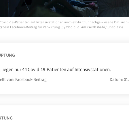
n Covid-19-Patienten auf Intensivstationen auch explizit für nachgewiesene Omikron-
orgt ein Facebook-Beitrag für Verwirrung (Symbolbild: Amir Arabshahi / Unsplash)
UPTUNG
l liegen nur 44 Covid-19-Patienten auf Intensivstationen.
ellt von: Facebook-Beitrag
Datum: 01.
RTUNG