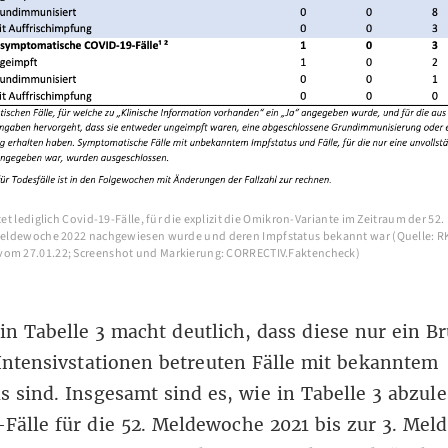
stet lediglich Covid-19-Fälle, für die explizit die Omikron-Variante
im Zeitraum der 52
 Meldewoche 2022
nachgewiesen wurde
und deren Impfstatus bekannt war
(Quelle: R
vom 27.01.22; Screenshot und Markierung: CORRECTIV.Faktencheck)
 in Tabelle 3 macht deutlich, dass diese nur ein Br
 Intensivstationen betreuten Fälle
mit bekanntem
us
sind. Insgesamt sind es, wie in Tabelle 3 abzul
-Fälle
für die 52. Meldewoche 2021 bis zur 3. Me