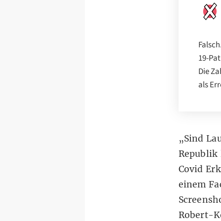
Falsch
19-Pat
Die Za
als Er
„Sind Lau
Republik 
Covid Erk
einem
Fa
Screensho
Robert-Ko