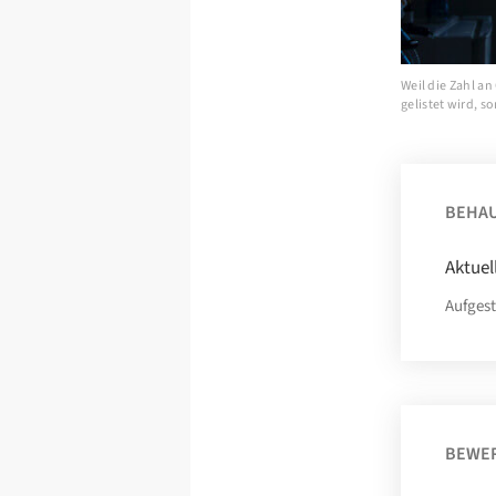
Weil die Zahl a
gelistet wird, s
BEHA
Aktuel
Aufgest
BEWE