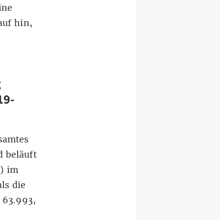
ine
auf hin,
g
19-
esamtes
 beläuft
z) im
ls die
 63.993,