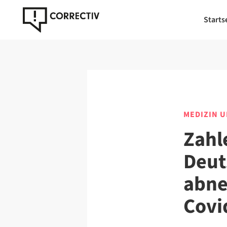
Starts
MEDIZIN 
Zahl
Deut
abne
Covi