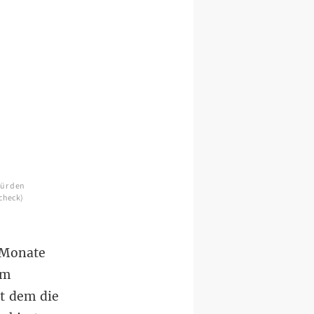
für den
check)
 Monate
um
it dem die