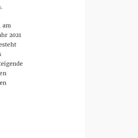
.
 am
ahr 2021
esteht
s
teigende
ren
nen