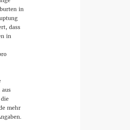
unge
burten in
auptung
rt, dass
n in
pro
e
n aus
 die
de mehr
-Angaben.