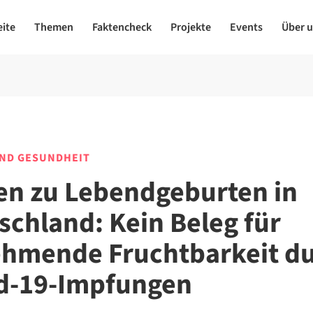
eite
Themen
Faktencheck
Projekte
Events
Über 
UND GESUNDHEIT
en zu Lebendgeburten in
schland: Kein Beleg für
hmende Fruchtbarkeit d
d-19-Impfungen