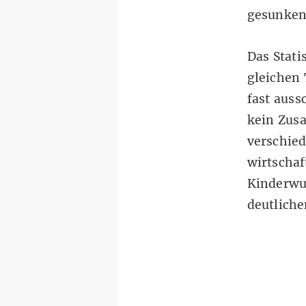
gesunken 
Das Stat
gleichen
fast auss
kein Zus
verschied
wirtschaf
Kinderwun
deutlich