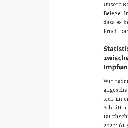
Unsere Re
Belege. I
dass es k
Fruchtbar
Statis
zwische
Impfun
Wir habe
angeschau
sich im e
Schnitt a
Durchschn
2020: 61.