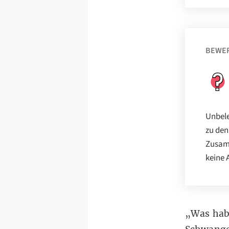
BEWE
Unbele
zu den
Zusamm
keine 
„Was hab