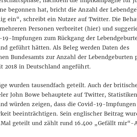
rschaftsphase, nachdem die Impfkampagne für j
ne begonnen hat, bricht die Anzahl der Lebendge
lig ein“, schreibt ein
Nutzer
auf Twitter. Die Beh
mehreren Personen verbreitet (
hier
) und suggerie
d-19-Impfungen zum Rückgang der Lebendgeburte
nd geführt hätten. Als Beleg werden Daten des
schen Bundesamts zur Anzahl der Lebendgeburten 
t 2018 in Deutschland angeführt.
äge wurden tausendfach geteilt. Auch der britisch
ler John Bowe behauptete auf Twitter, Statistike
and würden zeigen, dass die Covid-19-Impfungen
keit beeinträchtigen. Sein englischer
Beitrag
wur
 Mal geteilt und zählt rund 16.400 „Gefällt mir“