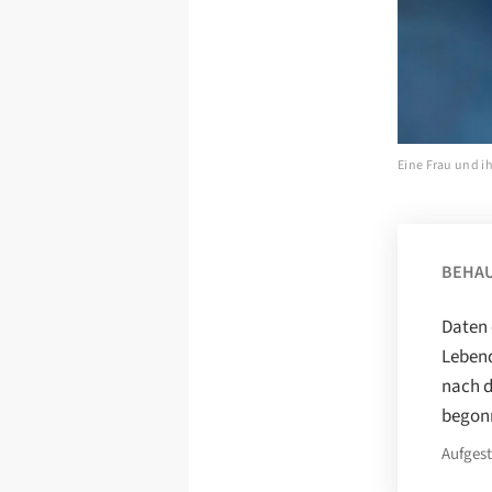
Eine Frau und i
BEHA
Daten 
Lebend
nach d
begonn
Aufgest