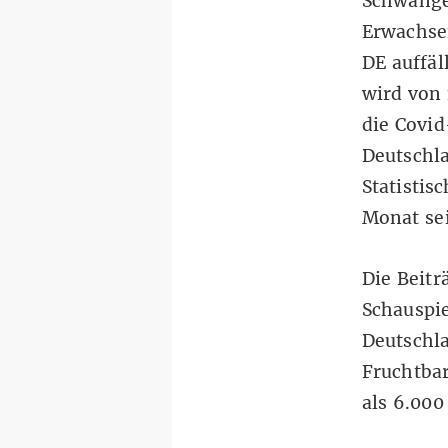
Schwange
Erwachse
DE auffäl
wird von 
die Covi
Deutschla
Statisti
Monat sei
Die Beitr
Schauspie
Deutschl
Fruchtbar
als 6.000