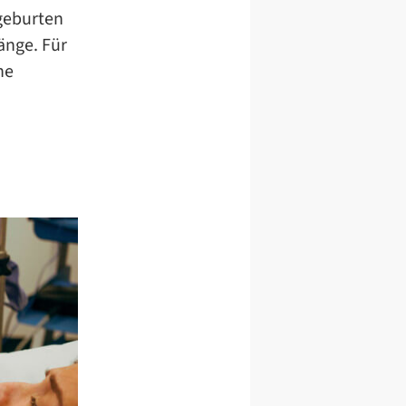
dgeburten
änge. Für
ne