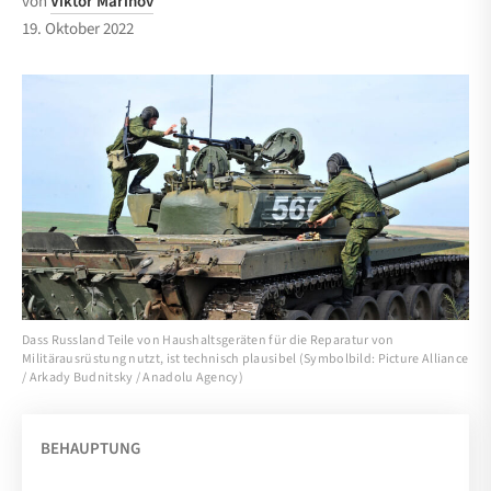
von
Viktor Marinov
19. Oktober 2022
Dass Russland Teile von Haushaltsgeräten für die Reparatur von
Militärausrüstung nutzt, ist technisch plausibel (Symbolbild: Picture Alliance
/ Arkady Budnitsky / Anadolu Agency)
BEHAUPTUNG