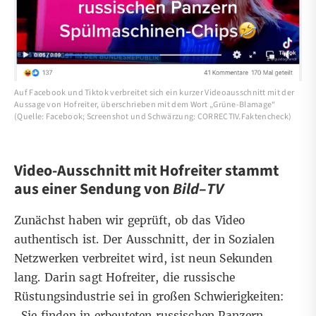
Auf Facebook und Tiktok verbreitet sich ein kurzer Videoausschnitt mit der
Aussage von Hofreiter, überschrieben mit dem Wort „Grüne-Blamage“
(Quelle: Facebook; Screenshot und Schwärzung: CORRECTIV.Faktencheck)
Video-Ausschnitt mit Hofreiter stammt
aus einer Sendung von
Bild
–
TV
Zunächst haben wir geprüft, ob das Video
authentisch ist. Der Ausschnitt, der in Sozialen
Netzwerken verbreitet wird, ist neun Sekunden
lang. Darin sagt Hofreiter, die russische
Rüstungsindustrie sei in großen Schwierigkeiten:
„Sie finden in erbeuteten russischen Panzern