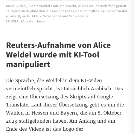
Das KI-Video, in dem Weidel Arabisch spricht, wurde online mehrfach geteilt.
Teilweise auch ohne den Hinweis, dass das Video mithilfe einer KI bearbeitet
wurde. (Quelle: Tiktok; Screenshot und Schwärzung:
CORRECTIV.Faktencheck)
Reuters-Aufnahme von Alice
Weidel wurde mit KI-Tool
manipuliert
Die Sprache, die Weidel in dem KI-Video
vermeintlich spricht, ist tatsächlich Arabisch. Das
zeigt eine Übersetzung des Skripts auf
Google
Translate
. Laut dieser Übersetzung geht es um die
Wahlen in Hessen und Bayern, die am
8. Oktober
2023 stattgefunden haben. Am Anfang und am
Ende des Videos ist das Logo der