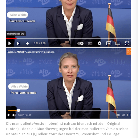
Die manipulierte Version (oben) ist nahezu identisch mit dem Original
(unten) – doch die Mundbewegungen bei der manipulierten Version sehen
unnatürlich aus (Quellen: Youtube / Reuters; Screenshot und Collage: