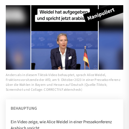
Anders als in diesem Tiktok-Video behauptet, sprach Alice Weidel,
Fraktionsvorsitzende der AfD, am 9. Oktober 2023 in einer Pressekonferenz
über die Wahlen in Bayern und Hessen auf Deutsch (Quelle:Tiktok;
Screenshot und Collage: CORRECTIV.Faktencheck)
BEHAUPTUNG
Ein Video zeige, wie Alice Weidel in einer Pressekonferenz
Arabisch spricht.