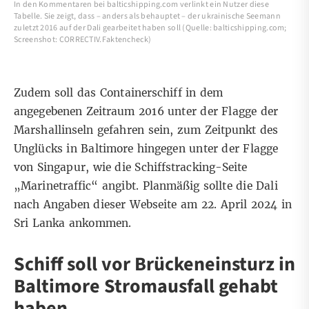
In den Kommentaren bei balticshipping.com verlinkt ein Nutzer diese
Tabelle. Sie zeigt, dass – anders als behauptet – der ukrainische Seemann
zuletzt 2016 auf der Dali gearbeitet haben soll (Quelle: balticshipping.com;
Screenshot: CORRECTIV.Faktencheck)
Zudem soll das Containerschiff in dem
angegebenen Zeitraum 2016 unter der Flagge der
Marshallinseln gefahren sein, zum Zeitpunkt des
Unglücks in Baltimore hingegen
unter der Flagge
von Singapur
, wie die Schiffstracking-Seite
„Marinetraffic“ angibt. Planmäßig sollte die Dali
nach Angaben dieser Webseite am 22. April 2024 in
Sri Lanka ankommen.
Schiff soll vor Brückeneinsturz in
Baltimore Stromausfall gehabt
haben