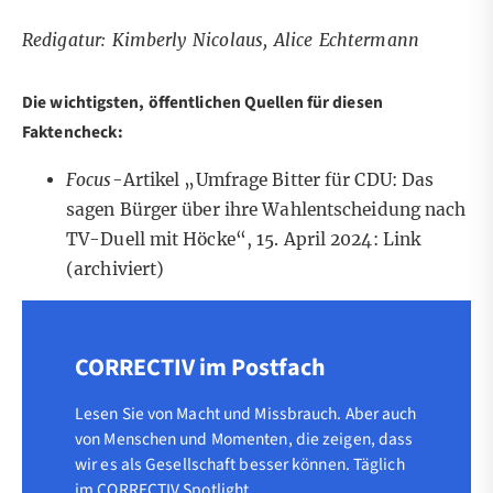
Redigatur: Kimberly Nicolaus, Alice Echtermann
Die wichtigsten, öffentlichen Quellen für diesen
Faktencheck:
Focus
-Artikel „​​Umfrage Bitter für CDU: Das
sagen Bürger über ihre Wahlentscheidung nach
TV-Duell mit Höcke“, 15. April 2024:
Link
(archiviert)
CORRECTIV im Postfach
Lesen Sie von Macht und Missbrauch. Aber auch
von Menschen und Momenten, die zeigen, dass
wir es als Gesellschaft besser können. Täglich
im CORRECTIV Spotlight.