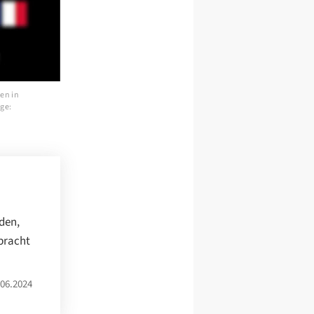
en in
ge:
rden,
bracht
06.2024