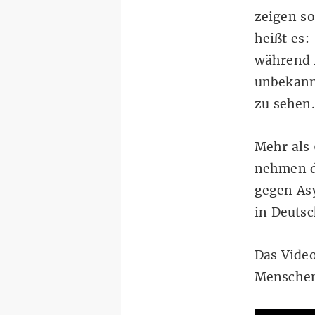
zeigen so
heißt es:
während 
unbekann
zu sehen.
Mehr als 
nehmen d
gegen Asy
in Deuts
Das Video
Menschen