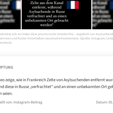
erbreitet sich ein Video über provisorische Unterkünfte – angeblich von Asylsuchend
zerinnen und Nutzer hinterließen rassistische Kommentare. (Quelle: Instagram; Colla
encheck)
UPTUNG
deo zeige, wie in Frankreich Zelte von Asylsuchenden entfernt wu
d diese in Busse „verfrachtet“ und an einen unbekannten Ort ge
 seien.
ellt von: Instagram-Beitrag
Datum: 05.