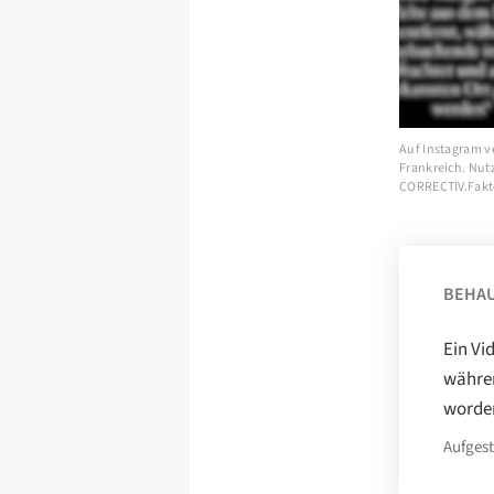
Auf Instagram v
Frankreich. Nut
CORRECTIV.Fakt
BEHA
Ein Vi
währen
worden
Aufgest