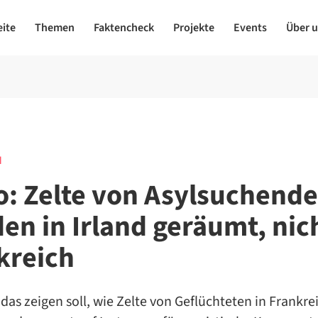
eite
Themen
Faktencheck
Projekte
Events
Über 
N
o: Zelte von Asylsuchend
en in Irland geräumt, nich
kreich
 das zeigen soll, wie Zelte von Geflüchteten in Frankre