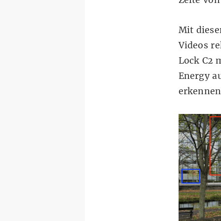
Zelte vo
Mit dies
Videos r
Lock C2
m
Energy a
erkennen