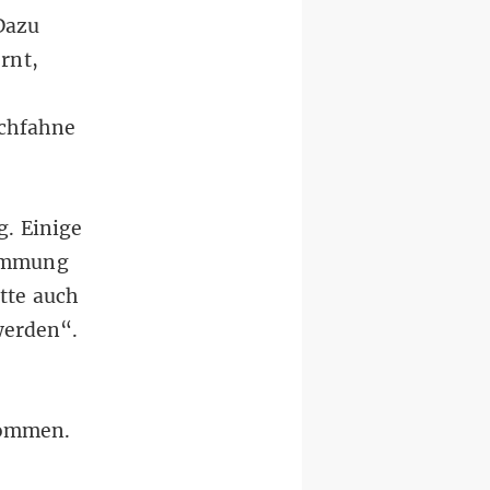
Dazu
rnt,
ichfahne
g. Einige
timmung
tte auch
werden“.
kommen.