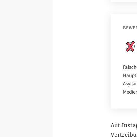
BEWE
Falsch
Haupts
Asylsu
Medien
Auf
Inst
Vertreib