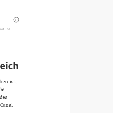
shot und
eich
en ist,
he
 des
 Canal