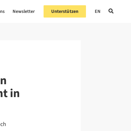
uns
Newsletter
Unterstützen
EN
en
t in
ich