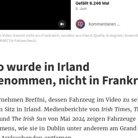
m-Video stammt nicht aus Frankreich, sondern aus Irland (Quelle: Instagram; Screen
RRECTIV.Faktencheck)
o wurde in Irland
enommen, nicht in Frankr
nehmen Breffni, dessen Fahrzeug im Video zu seh
n Sitz in Irland. Medienberichte von
Irish Times
,
T
und
The Irish Sun
von Mai 2024 zeigen Fahrzeuge
mens, wie sie in Dublin unter anderem am Grand