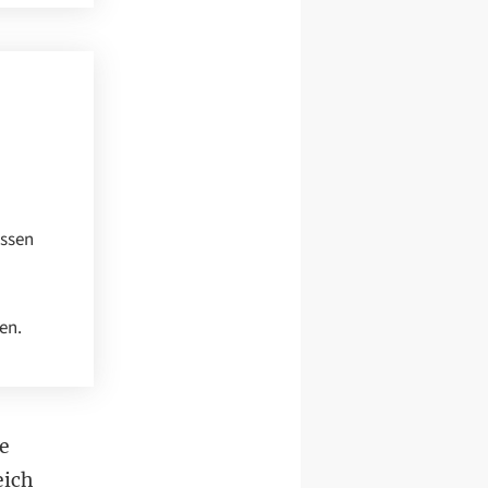
essen
en.
e
eich