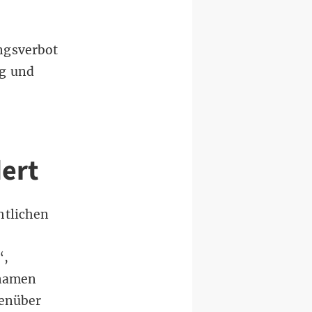
ngsverbot
ng und
ert
htlichen
“,
rnamen
genüber