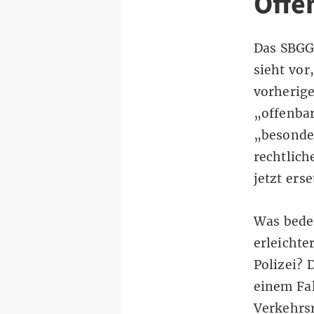
Offe
Das SBGG
sieht vor
vorherig
„offenbar
„besonder
rechtlich
jetzt ers
Was bedeu
erleichte
Polizei? 
einem Fal
Verkehrsr