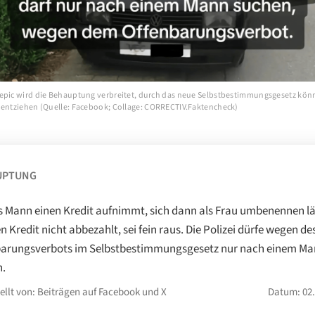
epic wird die Behauptung verbreitet, durch das neue Selbstbestimmungsgesetz kön
 entziehen (Quelle: Facebook; Collage: CORRECTIV.Faktencheck)
UPTUNG
s Mann einen Kredit aufnimmt, sich dann als Frau umbenennen lä
n Kredit nicht abbezahlt, sei fein raus. Die Polizei dürfe wegen de
barungsverbots im Selbstbestimmungsgesetz nur nach einem M
n.
ellt von: Beiträgen auf Facebook und X
Datum: 02.