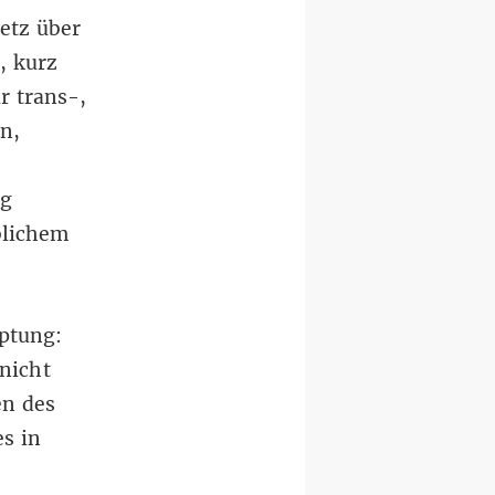
etz über
, kurz
ür trans-,
n,
g
blichem
uptung:
nicht
en des
s in