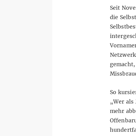
Seit Nove
die Selbs
Selbstbe
intergesc
Vornamen
Netzwerk
gemacht
Missbrauc
So kursie
„Wer als 
mehr abbe
Offenbar
hundertfa