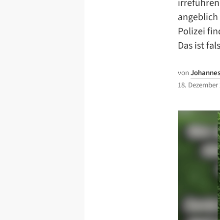
irreführe
angeblich
Polizei f
Das ist fal
von
Johannes 
18. Dezember