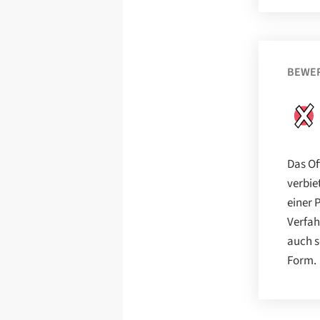
BEWE
Das O
verbie
einer 
Verfah
auch s
Form.