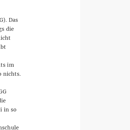
GG
). Das
gs die
icht
ibt
its im
 nichts.
BGG
die
i in so
hschule