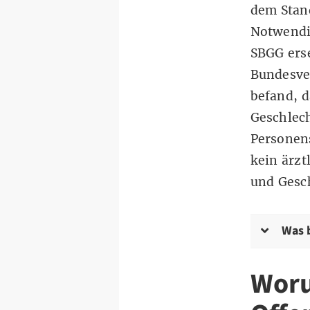
dem Stand
Notwendig
SBGG erse
Bundesve
befand, d
Geschlech
Personen
kein ärz
und Gesc
Was b
Woru