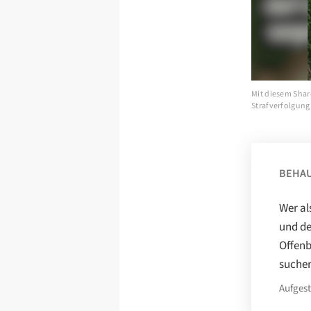
Mit diesem Shar
Strafverfolgung
BEHA
Wer al
und de
Offen
suche
Aufgest