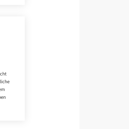
echt
liche
dem
ben