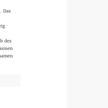
. Das
rig
5b des
rsonen
rnamen