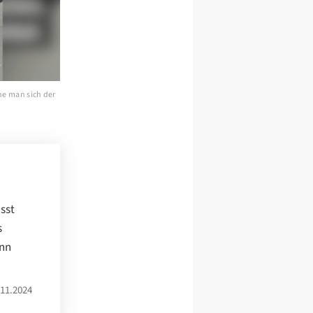
ne man sich der
sst
s
ann
11.2024