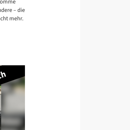
r komme
dere – die
icht mehr.