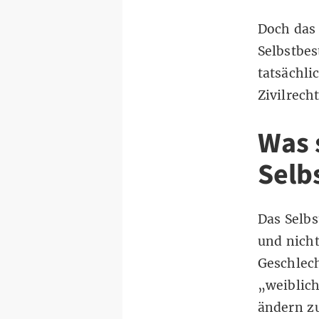
Doch das
Selbstbe
tatsächl
Zivilrech
Was 
Selb
Das
Selb
und nicht
Geschlec
„weiblic
ändern zu