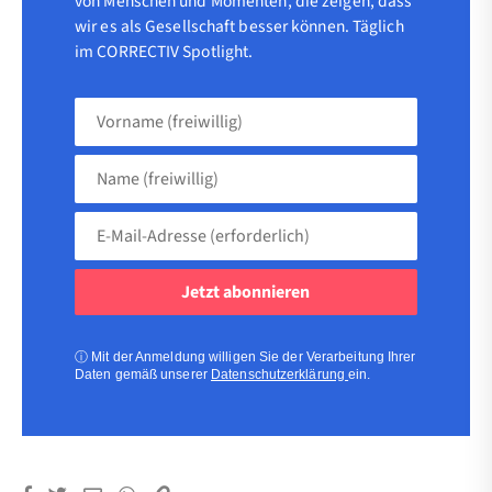
von Menschen und Momenten, die zeigen, dass
wir es als Gesellschaft besser können. Täglich
im CORRECTIV Spotlight.
Vorname
(freiwillig)
Name
(freiwillig)
E-
Mail-
Adresse
(erforderlich)
(erforderlich)
ⓘ
Mit der Anmeldung willigen Sie der Verarbeitung Ihrer
Daten gemäß unserer
Datenschutzerklärung
ein.