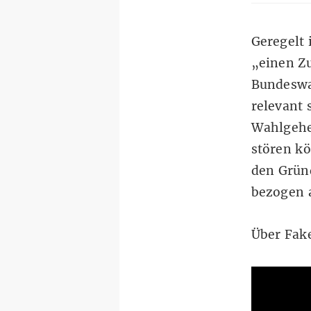
Geregelt 
„einen Zu
Bundeswah
relevant 
Wahlgehe
stören k
den Grün
bezogen a
Über Fake