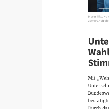
Dieses Tiktok-V
100.000 Aufrufe
Unte
Wahl
Stim
Mit „Wahl
Unterschr
Bundeswa
bestätigt
Durch das