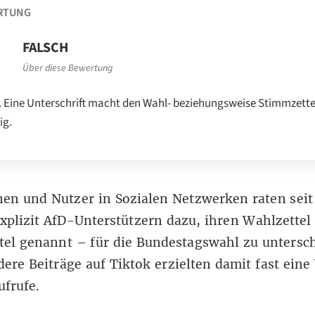
RTUNG
FALSCH
Über diese Bewertung
. Eine Unterschrift macht den Wahl- beziehungsweise Stimmzette
ig.
nen und Nutzer in
Sozialen
Netzwerken
raten sei
xplizit AfD-Unterstützern dazu, ihren Wahlzettel
el genannt – für die Bundestagswahl zu untersch
dere
Beiträge
auf Tiktok
erzielten damit fast eine 
ufrufe.