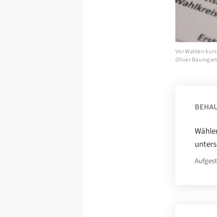
Vor Wahlen kursi
Oliver Baumgart 
BEHA
Wähler
unters
Aufgest