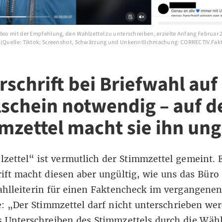
ideo mit der Empfehlung, den Wahlzettel zu unterschreiben, erzielte Anfang Februar 
 (Quelle: Tiktok; Screenshot, Schwärzung und Unkenntlichmachung: CORRECTIV.Fak
rschrift bei Briefwahl au
schein notwendig – auf 
mzettel macht sie ihn ung
zettel“ ist vermutlich der Stimmzettel gemeint. 
ift macht diesen aber ungültig, wie uns das Büro
hlleiterin für einen Faktencheck im vergangenen
e: „Der Stimmzettel darf nicht unterschrieben we
 Unterschreiben des Stimmzettels durch die Wähl