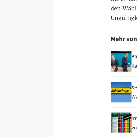
den Wähle
Ungültigk
Mehr vo
Ka
Ka
X-
Wa
Ir
vo