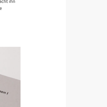
acht ihn
e