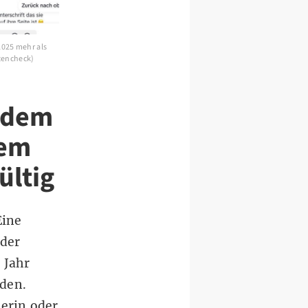
2025 mehr als
tencheck)
f dem
dem
ültig
Eine
 der
 Jahr
rden.
erin oder