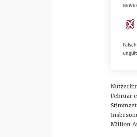
BEWE
Falsch
ungült
Nutzerin
Februar e
Stimmzett
Insbeson
Million A