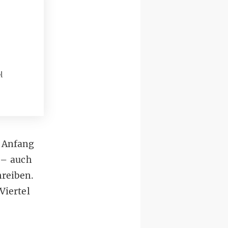
l
t Anfang
 – auch
reiben.
Viertel