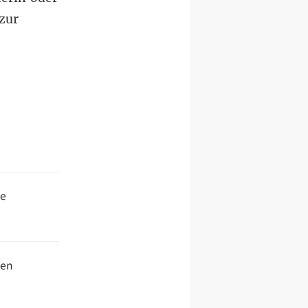
zur
se
ien