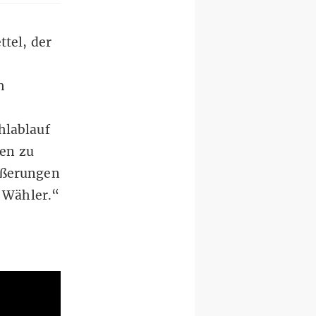
ttel, der
h
lablauf
en zu
ußerungen
 Wähler.“