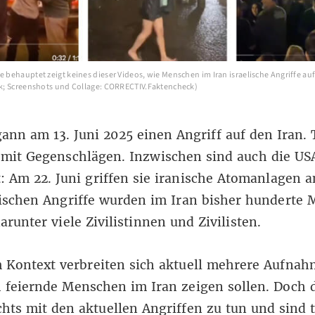
e behauptet zeigt keines dieser Videos, wie Menschen im Iran israelische Angriffe au
tok; Screenshots und Collage: CORRECTIV.Faktencheck)
gann am 13. Juni 2025
einen Angriff auf den Iran
.
 mit Gegenschlägen. Inzwischen sind auch die US
t: Am 22. Juni
griffen sie iranische Atomanlagen a
lischen Angriffe wurden im Iran bisher hunderte
darunter
viele Zivilistinnen und Zivilisten
.
 Kontext verbreiten sich aktuell mehrere Aufnah
 feiernde Menschen im Iran zeigen sollen. Doch 
hts mit den aktuellen Angriffen zu tun und sind t