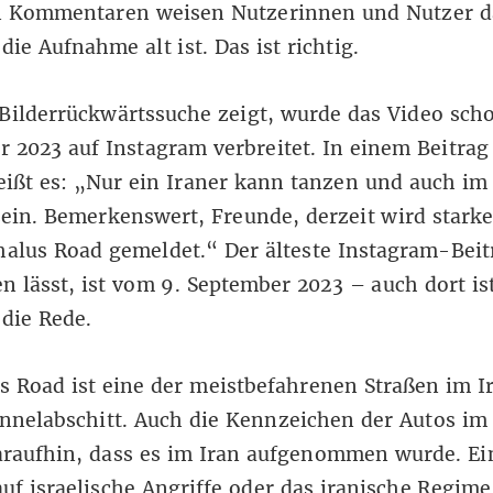
 Kommentaren weisen Nutzerinnen und Nutzer d
die Aufnahme alt ist. Das ist richtig.
Bilderrückwärtssuche
zeigt, wurde das Video sch
 2023 auf Instagram verbreitet.
In einem Beitrag
ißt es: „Nur ein Iraner kann tanzen und auch im
sein. Bemerkenswert, Freunde, derzeit wird stark
halus Road gemeldet.“ Der älteste Instagram-Beit
en lässt, ist vom
9. September 2023
– auch dort is
die Rede.
s Road
ist eine der meistbefahrenen Straßen im I
nnelabschitt. Auch die
Kennzeichen der Autos
im 
araufhin, dass es im Iran aufgenommen wurde. Ei
uf israelische Angriffe oder das iranische Regime