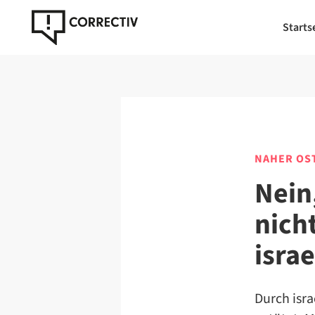
Starts
NAHER OS
Nein
nich
israe
Durch isr