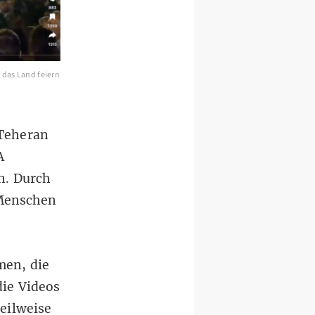
f das Land feiern
 Teheran
A
n
. Durch
 Menschen
men, die
die Videos
eilweise