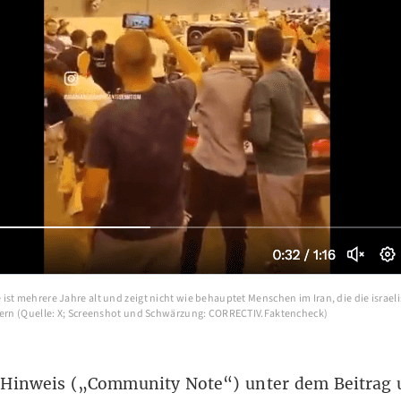
st mehrere Jahre alt und zeigt nicht wie behauptet Menschen im Iran, die die israel
iern (Quelle: X; Screenshot und Schwärzung: CORRECTIV.Faktencheck)
 Hinweis („Community Note“) unter dem Beitrag 