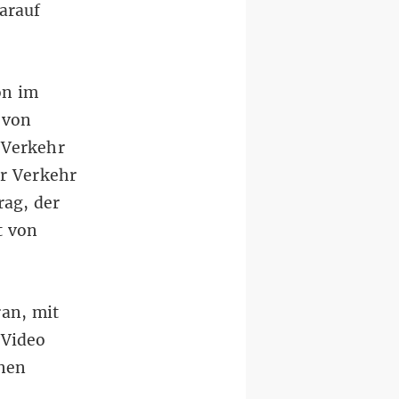
arauf
on im
von
 Verkehr
er Verkehr
rag, der
t von
ran, mit
Video
nen