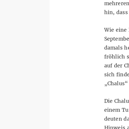
mehreren
hin, dass 
Wie eine
September
damals he
fröhlich 
auf der C
sich find
„Chalus“ 
Die
Chalu
einem Tu
deuten d
Hinweis a