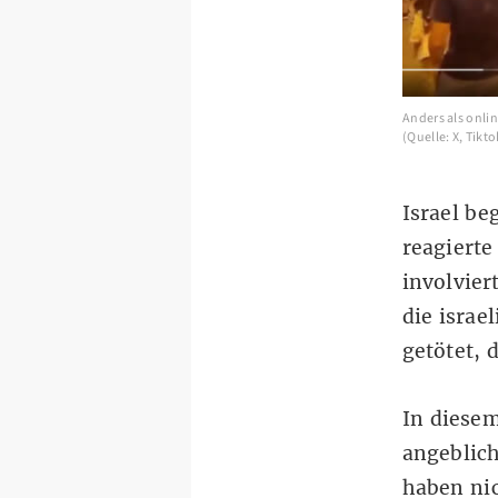
Anders als onlin
(Quelle: X, Tik
Israel be
reagierte
involvier
die israe
getötet, 
In diesem
angeblich
haben nic