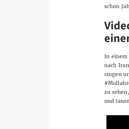
schon Jah
Vide
eine
In einem 
nach Ira
singen un
#Mullahr
zu sehen,
und tause