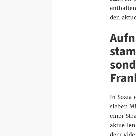
enthalten
den aktue
Aufn
stam
sond
Fran
In Sozia
sieben Mi
einer Str
aktuellen
dem Vide