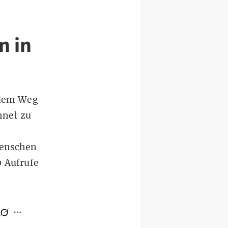
n in
 dem Weg
nnel zu
Menschen
0 Aufrufe