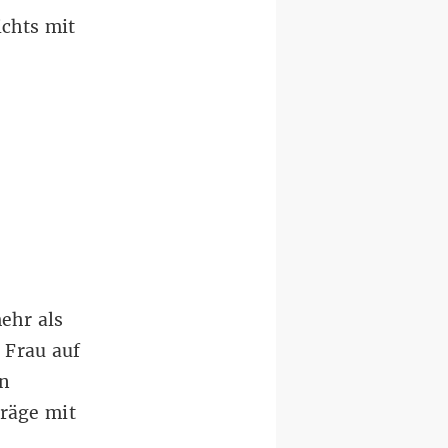
ichts mit
ehr als
 Frau auf
en
träge mit