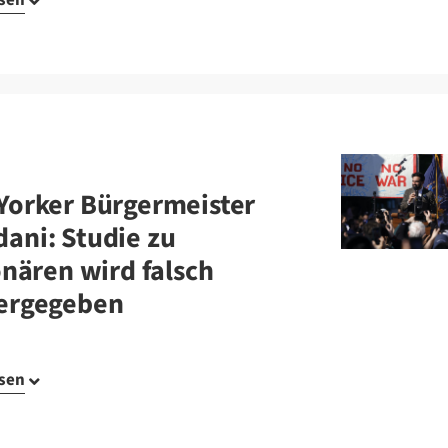
Yorker Bürgermeister
ani: Studie zu
onären wird falsch
ergegeben
esen