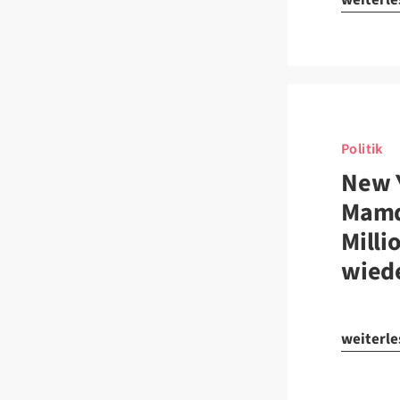
Politik
New 
Mamd
Milli
wied
weiterl