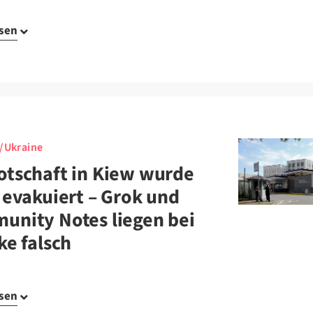
esen
/Ukraine
otschaft in Kiew wurde
 evakuiert – Grok und
unity Notes liegen bei
ke falsch
esen