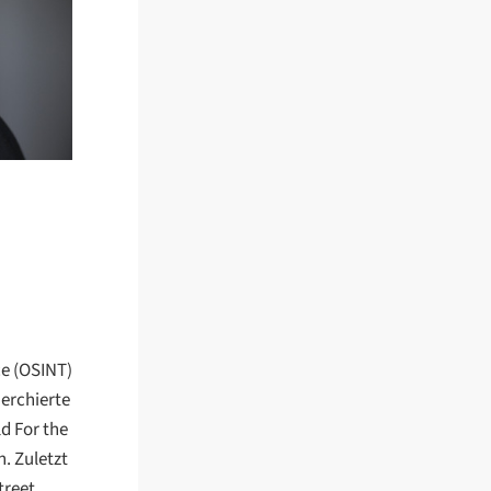
ce (OSINT)
herchierte
d For the
. Zuletzt
treet