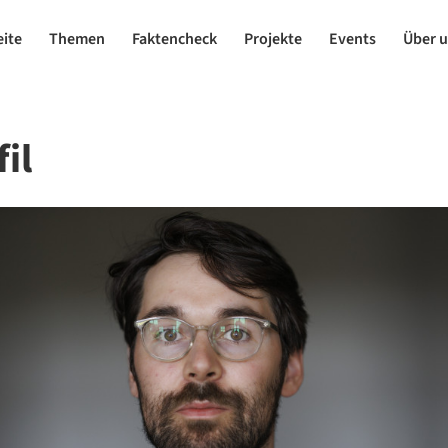
eite
Themen
Faktencheck
Projekte
Events
Über 
il