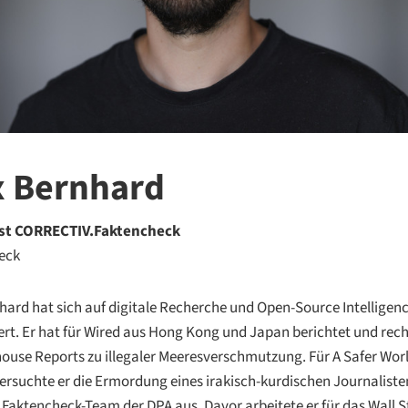
 Bernhard
st CORRECTIV.Faktencheck
eck
ard hat sich auf digitale Recherche und Open-Source Intelligen
iert. Er hat für Wired aus Hong Kong und Japan berichtet und rec
house Reports zu illegaler Meeresverschmutzung. Für A Safer Worl
ersuchte er die Ermordung eines irakisch-kurdischen Journalisten
m Faktencheck-Team der DPA aus. Davor arbeitete er für das Wall S