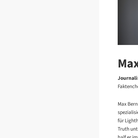
Max
Journali
Faktench
Max Bernh
spezialis
für Light
Truth unt
half er i