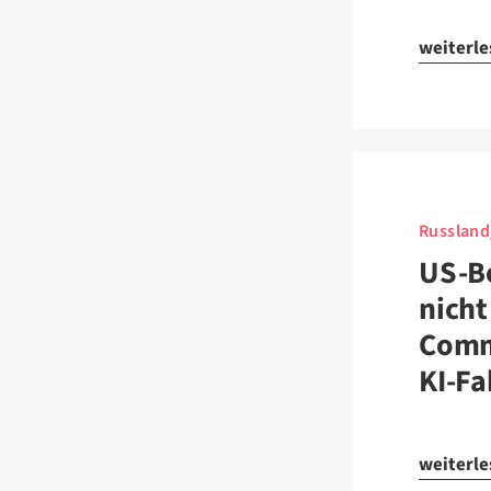
weiterl
Russland
US-B
nicht
Comm
KI-Fa
weiterl