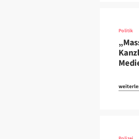
Politik
„Mas
Kanzl
Medie
weiterl
Polizei