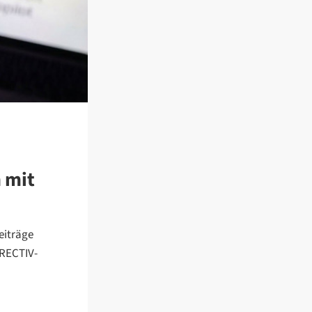
n mit
eiträge
RRECTIV-