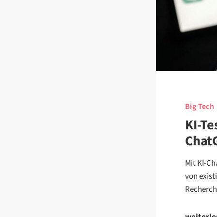
Big Tech
KI-Te
ChatG
Mit KI-Ch
von exist
Recherche
weiterl