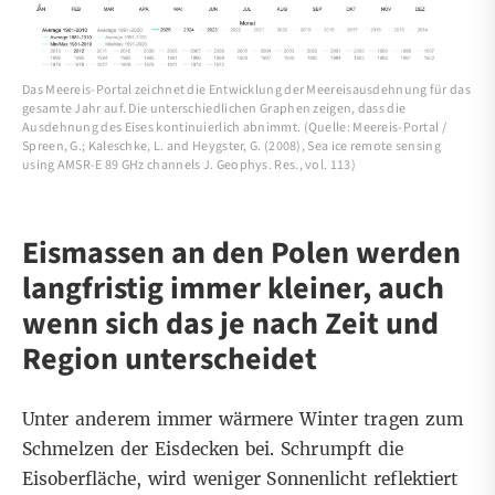
Das Meereis-Portal zeichnet die Entwicklung der Meereisausdehnung für das
gesamte Jahr auf. Die unterschiedlichen Graphen zeigen, dass die
Ausdehnung des Eises kontinuierlich abnimmt. (Quelle: Meereis-Portal /
Spreen, G.; Kaleschke, L. and Heygster, G. (2008), Sea ice remote sensing
using AMSR-E 89 GHz channels J. Geophys. Res., vol. 113)
Eismassen an den Polen werden
langfristig immer kleiner, auch
wenn sich das je nach Zeit und
Region unterscheidet
Unter anderem immer wärmere Winter tragen zum
Schmelzen der Eisdecken bei. Schrumpft die
Eisoberfläche, wird weniger Sonnenlicht reflektiert