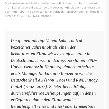
Die Annahmen im X-Beitrag von Vahrenholt sind so pauschal formuliert
nicht korrekt. Sowohl das Landeis in der Antarktis, als auch das Meereis in
der Arktis haben in den vergangenen Jahrzehnten abgenommen. (Quelle: X;
Screenshot: CORRECTIV.Faktencheck)
Der gemeinnützige
Verein Lobbycontrol
bezeichnet Vahrenholt als einen der
bekanntesten Klimawissenschaftsleugner in
Deutschland. Er war in den 1990er-Jahren
SPD-
Umweltsenator in Hamburg
, danach arbeitete
er als Manager für Energie-Konzerne wie die
Deutsche Shell AG (1998-2001) und RWE Innogy
GmbH (2008-2012). Zuletzt fiel er häufiger
durch irreführende Behauptungen auf, in denen
er Gefahren durch den Klimawandel
herunterspielt (
hier
und
hier
) oder Erneuerbare