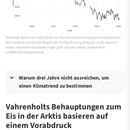
Die NASA liefert seit 2002 Daten zur Massenveränderung des Antarktiseises.
Das Landeis nimmt seit Beginn der Aufzeichnung stetig ab, auch wenn es
dabei natürliche Schwankungen gibt. (Quelle: NASA; Screenshot:
CORRECTIV.Faktencheck)
Warum drei Jahre nicht ausreichen, um
einen Klimatrend zu bestimmen
Vahrenholts Behauptungen zum
Eis in der Arktis basieren auf
einem Vorabdruck