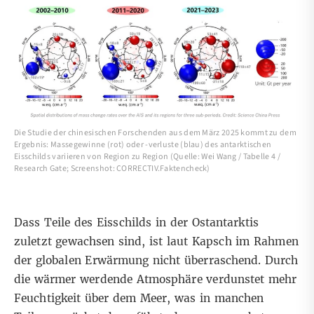
Die Studie der chinesischen Forschenden aus dem März 2025 kommt zu dem
Ergebnis: Massegewinne (rot) oder -verluste (blau) des antarktischen
Eisschilds variieren von Region zu Region (Quelle: Wei Wang / Tabelle 4 /
Research Gate; Screenshot: CORRECTIV.Faktencheck)
Dass Teile des Eisschilds in der Ostantarktis
zuletzt gewachsen sind, ist laut Kapsch im Rahmen
der globalen Erwärmung nicht überraschend. Durch
die wärmer werdende Atmosphäre verdunstet mehr
Feuchtigkeit über dem Meer, was in manchen