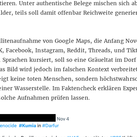
ieren. Unter authentische Belege mischen sich a
ilder, teils soll damit offenbar Reichweite generie
llitenaufnahme von Google Maps
, die Anfang No
X
,
Facebook
,
Instagram
,
Reddit
,
Threads
,
und Tik
Sprachen kursiert, soll so eine Gräueltat im Dor
as Bild wird jedoch im falschen Kontext verbreitet.
eigt keine toten Menschen, sondern höchstwahrsc
einer Wasserstelle. Im Faktencheck erklären Expe
solche Aufnahmen prüfen lassen.