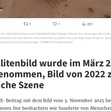
r Ort, Videoaufnahmen und Satellitenbilder belegen Massenhinrichtungen der Zivilb
litenbild, das sich aktuell viral verbreitet, ist jedoch alt und zeigt etwas anderes. (Que
 Screenshot und Schwärzungen: CORRECTIV.Faktencheck)
llitenbild wurde im März 
enommen, Bild von 2022 z
iche Szene
X-Beitrag mit dem Bild vom 3. November 2025 hei
önnen live beobachten wie hunderte von Mensche