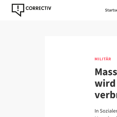
Starts
MILITÄR
Mass
wird
verb
In Soziale