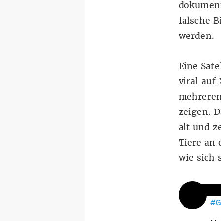
dokument
falsche B
werden.
Eine
Sate
viral
auf 
mehreren 
zeigen. D
alt und z
Tiere an 
wie sich 