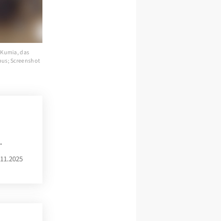
s Kumia, das
rbus; Screenshot
.
11.2025