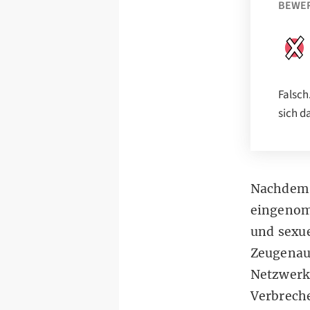
BEWE
Falsch
sich d
Nachde
eingenom
und sexue
Zeugenau
Netzwerke
Verbrech