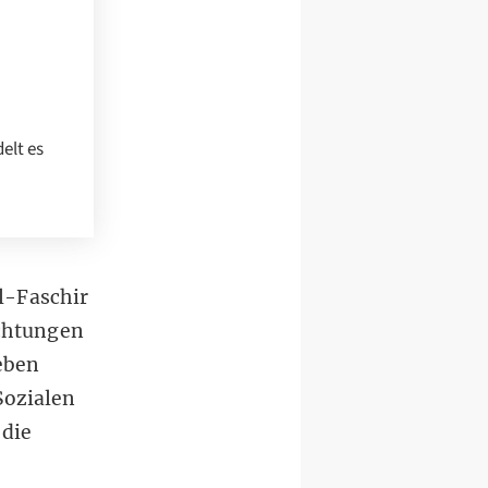
elt es
l-Faschir
chtungen
eben
Sozialen
 die