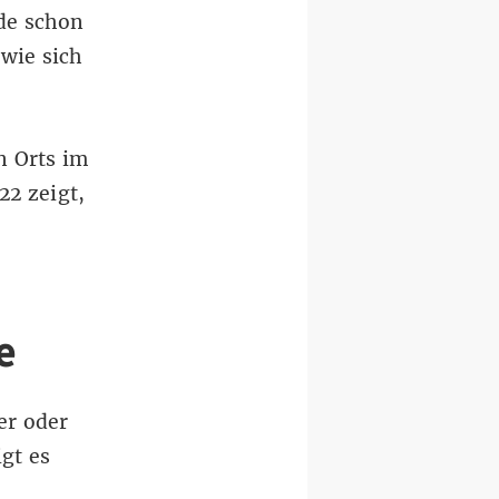
de schon
wie sich
n Orts im
022
zeigt,
e
er oder
gt es