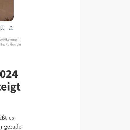
evölkerung in
lle: X / Google
2024
eigt
ßt es:
n gerade