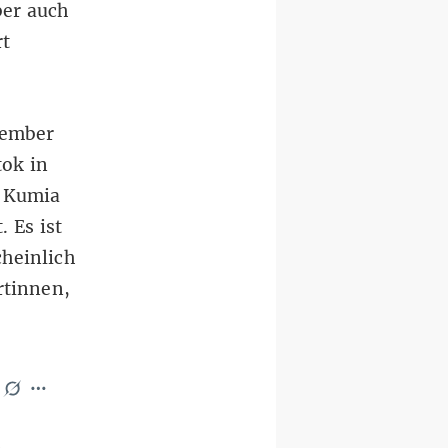
ber auch
rt
vember
tok
in
f Kumia
 Es ist
heinlich
rtinnen,