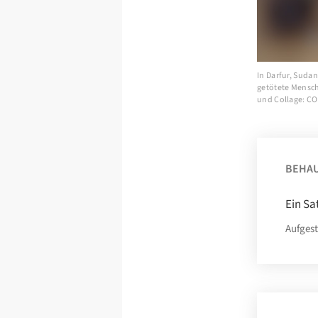
In Darfur, Sudan
getötete Mensch
und Collage: C
BEHA
Ein Sa
Aufgest