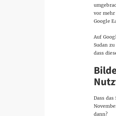
umgebrach
vor mehr
Google E
Auf Googl
Sudan zu 
dass dies
Bild
Nutz
Dass das 
November 
dann?