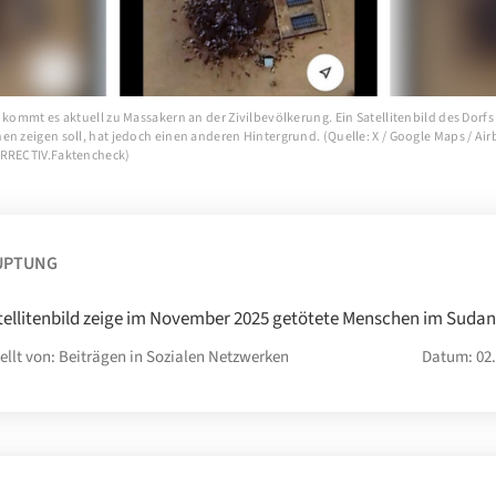
 kommt es aktuell zu Massakern an der Zivilbevölkerung. Ein Satellitenbild des Dorf
en zeigen soll, hat jedoch einen anderen Hintergrund. (Quelle: X / Google Maps / Ai
ORRECTIV.Faktencheck)
UPTUNG
tellitenbild zeige im November 2025 getötete Menschen im Sudan
ellt von: Beiträgen in Sozialen Netzwerken
Datum: 02.