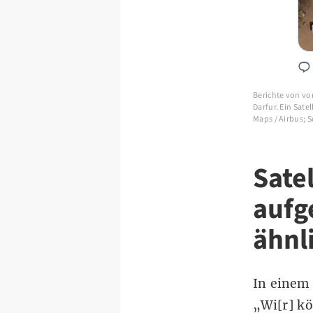
Berichte von vo
Darfur. Ein Satel
Maps / Airbus;
Sate
aufg
ähnl
In einem 
„Wi[r] k