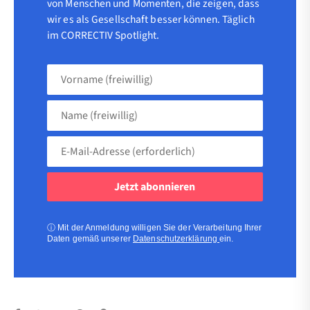
von Menschen und Momenten, die zeigen, dass
wir es als Gesellschaft besser können. Täglich
im CORRECTIV Spotlight.
Vorname
(freiwillig)
Name
(freiwillig)
E-
Mail-
Adresse
(erforderlich)
(erforderlich)
ⓘ
Mit der Anmeldung willigen Sie der Verarbeitung Ihrer
Daten gemäß unserer
Datenschutzerklärung
ein.