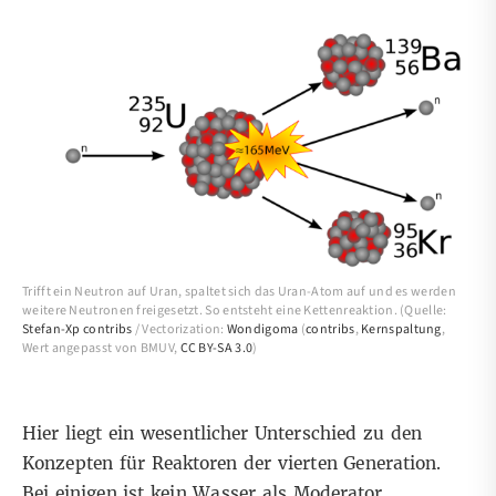
Trifft ein Neutron auf Uran, spaltet sich das Uran-Atom auf und es werden
weitere Neutronen freigesetzt. So entsteht eine Kettenreaktion. (Quelle:
Stefan-Xp
contribs
/ Vectorization:
Wondigoma
(
contribs
,
Kernspaltung
,
Wert angepasst von BMUV,
CC BY-SA 3.0
)
Hier liegt ein wesentlicher Unterschied zu den
Konzepten für Reaktoren der vierten Generation.
Bei einigen ist kein Wasser als Moderator