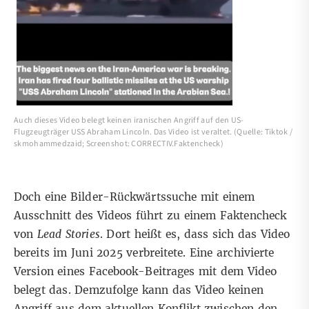
Auch dieses Video belegt keinen iranischen Angriff auf den US-
Flugzeugträger USS Abraham Lincoln. Das Video ist veraltet. (Quelle: Tiktok /
skmohammedzaid; Screenshot: CORRECTIV.Faktencheck)
Doch eine Bilder-Rückwärtssuche mit einem
Ausschnitt des Videos führt zu einem Faktencheck
von
Lead Stories
. Dort heißt es, dass sich das Video
bereits im Juni 2025 verbreitete. Eine
archivierte
Version
eines Facebook-Beitrages mit dem Video
belegt das. Demzufolge kann das Video keinen
Angriff aus dem aktuellen Konflikt zwischen den