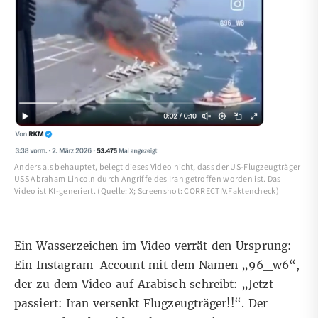
Anders als behauptet, belegt dieses Video nicht, dass der US-Flugzeugträger
USS Abraham Lincoln durch Angriffe des Iran getroffen worden ist. Das
Video ist KI-generiert. (Quelle: X; Screenshot: CORRECTIV.Faktencheck)
Ein Wasserzeichen im Video verrät den Ursprung:
Ein Instagram-Account mit dem Namen „96_w6“,
der zu dem Video auf Arabisch schreibt: „Jetzt
passiert: Iran versenkt Flugzeugträger!!“. Der