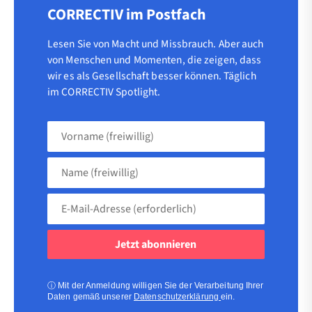
CORRECTIV im Postfach
Lesen Sie von Macht und Missbrauch. Aber auch
von Menschen und Momenten, die zeigen, dass
wir es als Gesellschaft besser können. Täglich
im CORRECTIV Spotlight.
Vorname
(freiwillig)
Name
(freiwillig)
E-
Mail-
Adresse
(erforderlich)
(erforderlich)
ⓘ
Mit der Anmeldung willigen Sie der Verarbeitung Ihrer
Daten gemäß unserer
Datenschutzerklärung
ein.