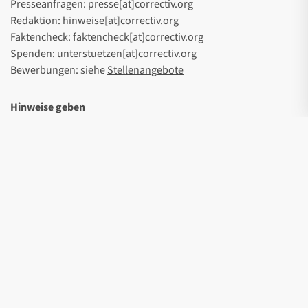
Presseanfragen: presse[at]correctiv.org
Redaktion: hinweise[at]correctiv.org
Faktencheck: faktencheck[at]correctiv.org
Spenden: unterstuetzen[at]correctiv.org
Bewerbungen: siehe
Stellenangebote
Hinweise geben
Hier
können Sie uns auf sichere und vertrauliche Weise
Hinweise und Dokumente zukommen lassen.
Soziale Medien
Instagram
Linkedin
Youtube
Facebook
Threads
Wsocial