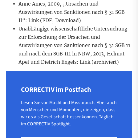
Anne Ames, 2009, „Ursachen und
Auswirkungen von Sanktionen nach § 31 SGB
II“:
Link
(PDF, Download)
Unabhängige wissenschaftliche Untersuchung
zur Erforschung der Ursachen und
Auswirkungen von Sanktionen nach § 31 SGB 11
und nach dem SGB 111 in NRW, 2013, Helmut
Apel und Dietrich Engels:
Link
(archiviert)
CORRECTIV im Postfach
Lesen Sie von Macht und Missbrauch. Aber auch
von Menschen und Momenten, die zeigen, dass
wir es als Gesellschaft besser können. Täglich
im CORRECTIV Spotlight.