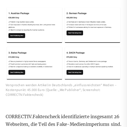
Versprochen werden Artikel in Deutschlands „einflussreichsten“ Medien –
Kostenpunkt: 45.000 Euro (Quelle: „We Publisher“; Screenshot:
CORRECTIV.Faktencheck)
CORRECTIV.Faktencheck identifizierte insgesamt 26
Webseiten, die Teil des Fake-Medienimperiums sind.