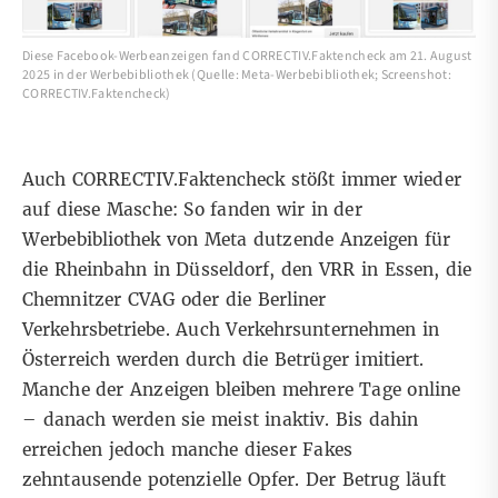
Diese Facebook-Werbeanzeigen fand CORRECTIV.Faktencheck am 21. August
2025 in der Werbebibliothek (Quelle: Meta-Werbebibliothek; Screenshot:
CORRECTIV.Faktencheck)
Auch CORRECTIV.Faktencheck stößt immer wieder
auf diese Masche: So fanden wir in der
Werbebibliothek von Meta dutzende Anzeigen für
die
Rheinbahn in Düsseldorf
, den
VRR in Essen
, die
Chemnitzer CVAG
oder die
Berliner
Verkehrsbetriebe
. Auch Verkehrsunternehmen in
Österreich werden durch die Betrüger imitiert.
Manche der Anzeigen bleiben mehrere Tage online
– danach werden sie meist inaktiv. Bis dahin
erreichen jedoch manche dieser Fakes
zehntausende potenzielle Opfer. Der Betrug läuft