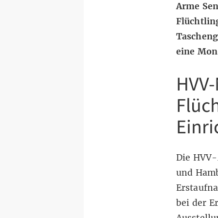
Arme Seni
Flüchtlin
Tascheng
eine Mon
HVV-M
Flüch
Einr
Die
HVV-M
und Hamb
Erstaufna
bei der E