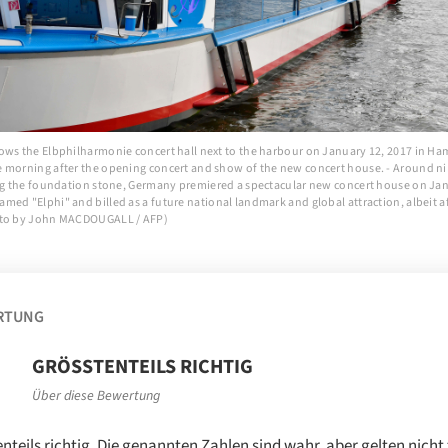
ows the Elbphilharmonie concert hall next to the harbour on January 12, 2017 in H
 morning after the opening concert and show of the new concert house. - Around ni
ing the foundation stone, Germany premiered a spectacular new concert house on Jan
ed "Elphi" and billed as a future national landmark and global attraction, albeit af
oto by John MACDOUGALL / AFP)
RTUNG
GRÖSSTENTEILS RICHTIG
Über diese Bewertung
nteils richtig. Die genannten Zahlen sind wahr, aber gelten nicht 