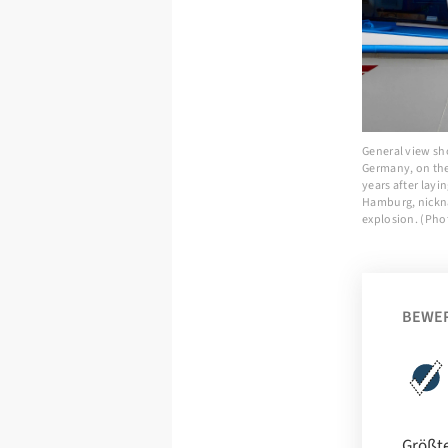
General view sh
Germany, on the
years after lay
Hamburg, nicknam
explosion. (Ph
BEWE
Größte