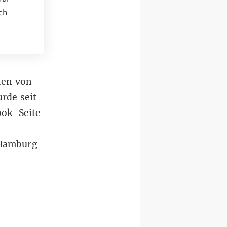
ch
ten von
rde seit
ook-Seite
 Hamburg