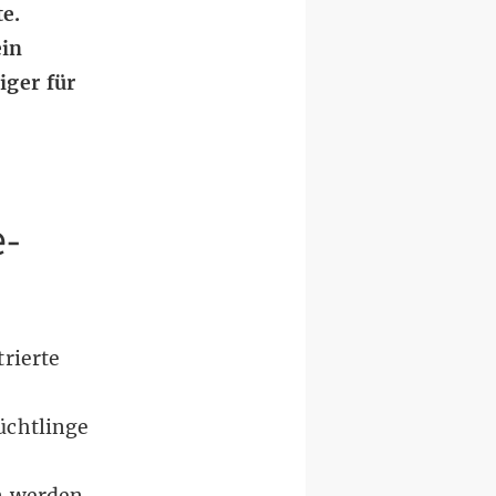
e.
ein
ger für
e-
trierte
üchtlinge