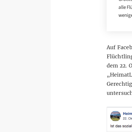
alle F
wenige
Auf Faceb
Flüchtlin
dem 22. O
„HeimatL
Gerechtig
untersuch