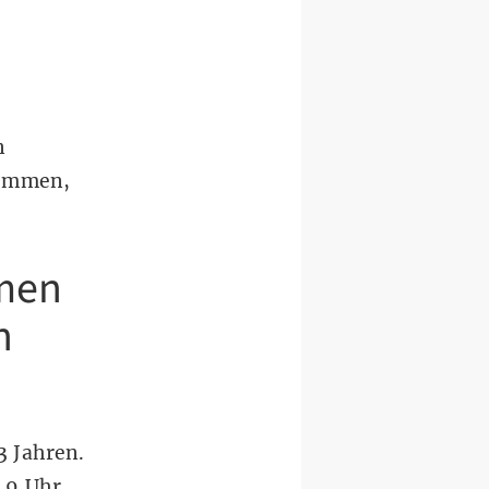
n
kommen,
men
h
 Jahren.
 9 Uhr,