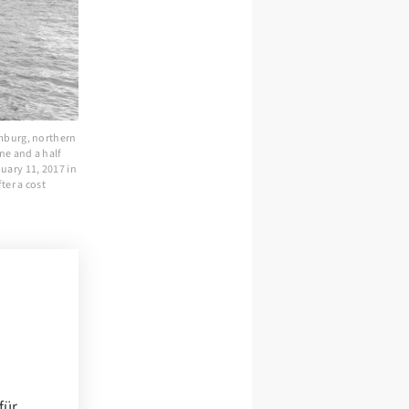
amburg, northern
ne and a half
uary 11, 2017 in
ter a cost
für