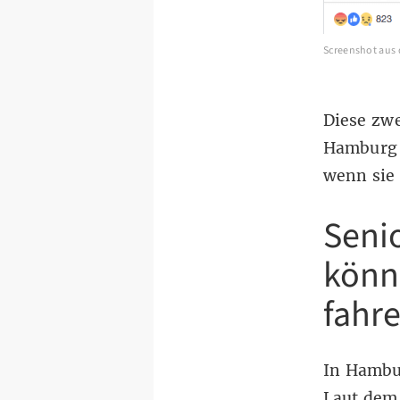
Screenshot aus 
Diese zwe
Hamburg 
wenn sie 
Seni
könn
fahr
In Hambu
Laut dem 