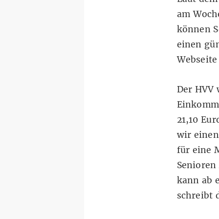
am Wochen
können Se
einen gün
Webseite
Der HVV w
Einkomme
21,10 Eur
wir einen
für eine 
Senioren
kann ab 
schreibt 