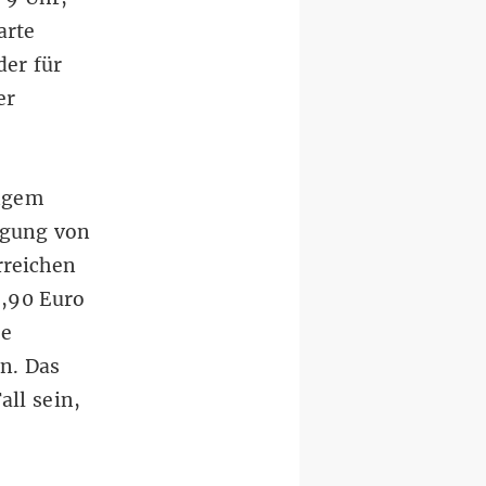
arte
der für
er
ingem
igung von
rreichen
9,90 Euro
ie
n. Das
all sein,