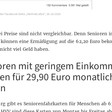
der Facebook-Seite „HeimatLiebe“, 26.10.2018
i Preise sind nicht vergleichbar. Denn Senioren i
können eine Ermäßigung auf die 62,20 Euro be
nicht viel Geld haben.
oren mit geringem Einkom
en für 29,90 Euro monatlic
en
rg gibt es
Seniorenfahrkarten
für Menschen ab 63
HVV sind diese Karten von Montag bis Freitag ab