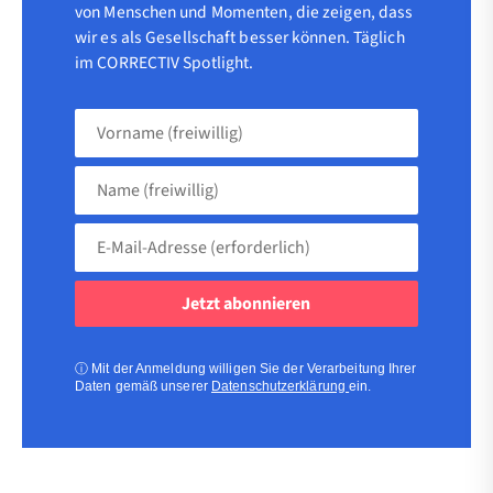
von Menschen und Momenten, die zeigen, dass
wir es als Gesellschaft besser können. Täglich
im CORRECTIV Spotlight.
Vorname
(freiwillig)
Name
(freiwillig)
E-
Mail-
Adresse
(erforderlich)
(erforderlich)
ⓘ
Mit der Anmeldung willigen Sie der Verarbeitung Ihrer
Daten gemäß unserer
Datenschutzerklärung
ein.