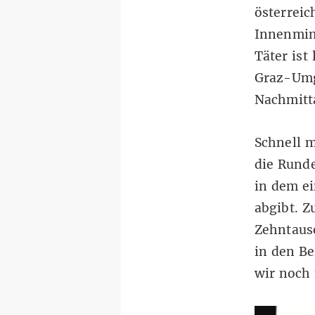
österrei
Innenmin
Täter
ist 
Graz-Umg
Nachmitta
Schnell 
die Runde
in dem ei
abgibt. Z
Zehntaus
in den Be
wir noch 