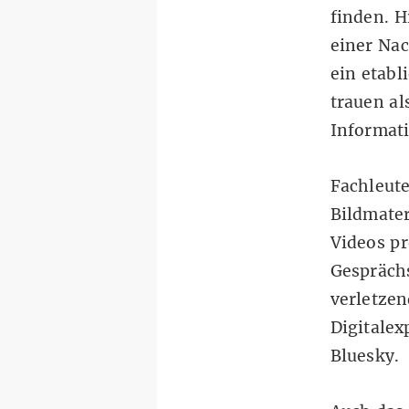
finden.
H
einer Nac
ein etabl
trauen al
Informat
Fachleute
Bildmater
Videos pr
Gespräch
verletzen
Digitalex
Bluesky
.