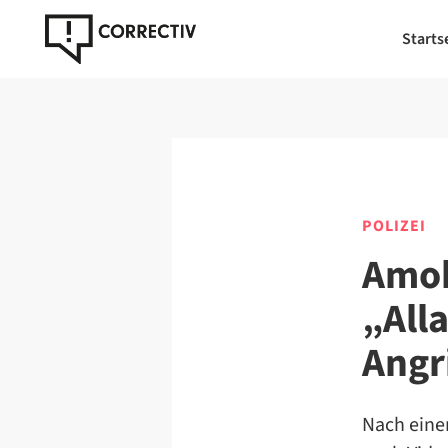
Starts
POLIZEI
Amok
„All
Angri
Nach eine