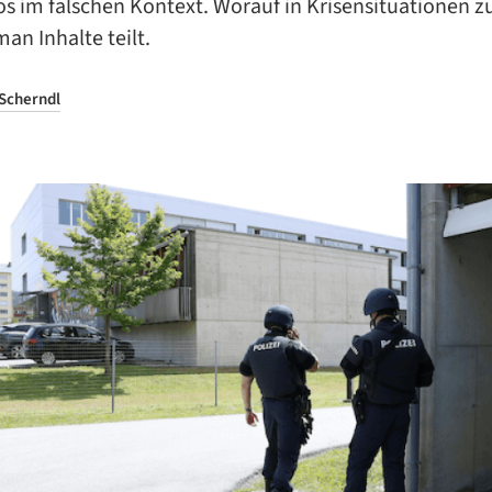
s im falschen Kontext. Worauf in Krisensituationen z
man Inhalte teilt.
 Scherndl