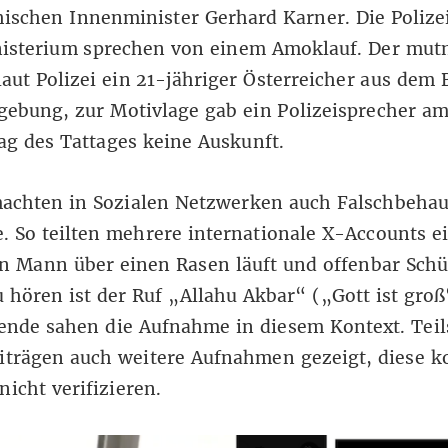
chischen Innenminister Gerhard
Karner. Die
Polize
isterium sprechen von einem Amoklauf. Der
mut
laut Polizei
ein 21-jähriger Österreicher aus dem 
ebung, zur Motivlage gab ein Polizeisprecher a
g des Tattages keine Auskunft.
machten in Sozialen Netzwerken auch Falschbeha
. So teilten
mehrere
internationale
X-Accounts
ei
n Mann über einen Rasen läuft und offenbar Schü
u hören ist der Ruf „
Allahu Akbar
“ („Gott ist groß
ende sahen die Aufnahme in diesem Kontext. Tei
iträgen auch weitere Aufnahmen gezeigt, diese 
nicht verifizieren.