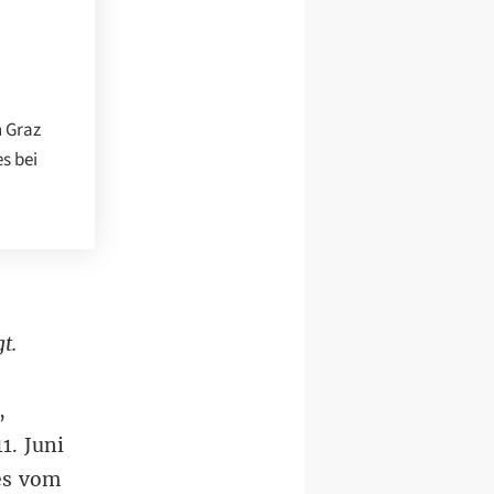
n Graz
s bei
t.
,
1. Juni
 es vom