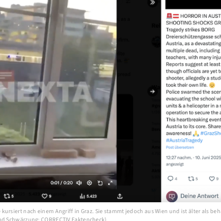
ursiert nach einem Angriff in Graz. Sie stammt jedoch aus Wien und ist älter als beh
und Schwärzung: CORRECTIV.Faktencheck)