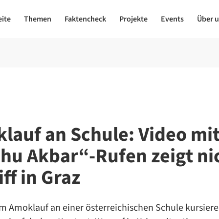
eite
Themen
Faktencheck
Projekte
Events
Über 
lauf an Schule: Video mi
ahu Akbar“-Rufen zeigt ni
ff in Graz
m Amoklauf an einer österreichischen Schule kursiere