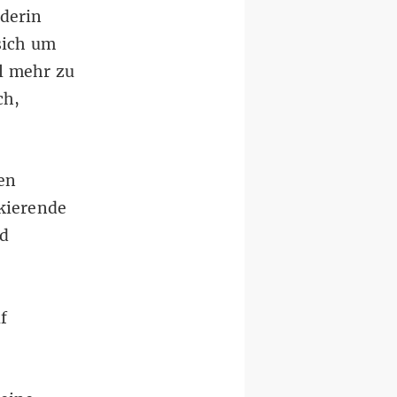
nderin
sich um
l mehr zu
ch,
en
ckierende
nd
f