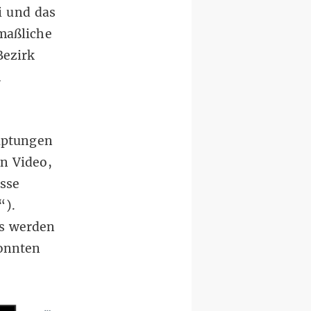
i
und das
maßliche
Bezirk
m
uptungen
n Video,
sse
“).
ls werden
konnten