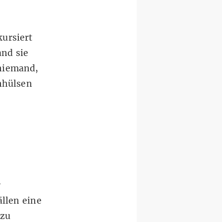
kursiert
and sie
 niemand,
enhülsen
r
ällen eine
 zu