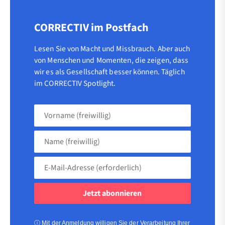
CORRECTIV im Postfach
Lesen Sie von Macht und Missbrauch. Aber auch
von Menschen und Momenten, die zeigen, dass
wir es als Gesellschaft besser können. Täglich
im CORRECTIV Spotlight.
Vorname
(freiwillig)
Name
(freiwillig)
E-
Mail-
Adresse
(erforderlich)
(erforderlich)
ⓘ
Mit der Anmeldung willigen Sie der Verarbeitung Ihrer