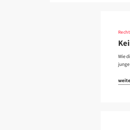
Recht
Kei
Wie d
junge
weit