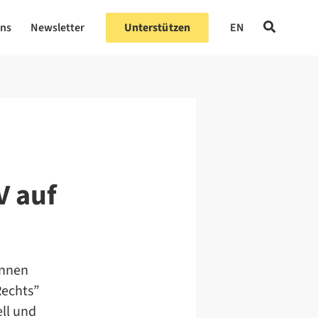
uns
Newsletter
Unterstützen
EN
V auf
annen
Rechts”
ll und