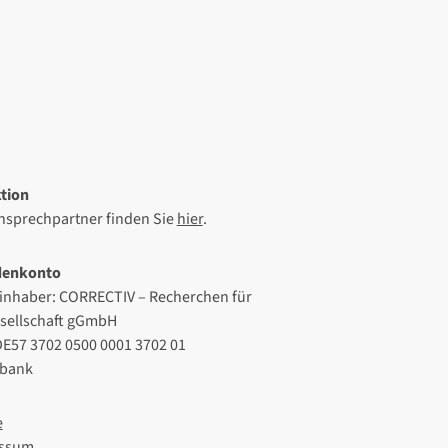
tion
Ansprechpartner finden Sie
hier
.
denkonto
inhaber: CORRECTIV – Recherchen für
esellschaft gGmbH
DE57 3702 0500 0001 3702 01
lbank
e
ssum