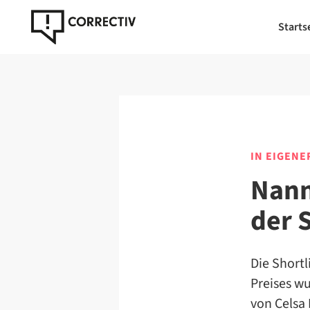
Starts
IN EIGENE
Nann
der S
Die Shortl
Preises wu
von Celsa