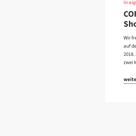
In ei
COR
Sho
Wir f
auf d
2018.
zwei 
weit