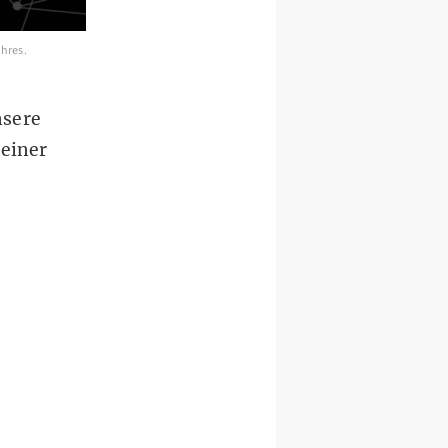
ahres.
nsere
 einer