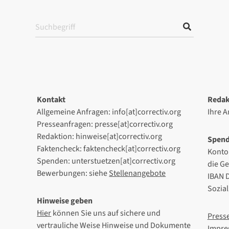
Kontakt
Redak
Allgemeine Anfragen: info[at]correctiv.org
Ihre 
Presseanfragen: presse[at]correctiv.org
Redaktion: hinweise[at]correctiv.org
Spen
Faktencheck: faktencheck[at]correctiv.org
Konto
Spenden: unterstuetzen[at]correctiv.org
die G
Bewerbungen: siehe
Stellenangebote
IBAN 
Sozia
Hinweise geben
Hier
können Sie uns auf sichere und
Press
vertrauliche Weise Hinweise und Dokumente
Impre