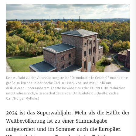
Den Auftakt zu der Veranstaltungsreihe "Demokratie in Gefahr?" macht eine
große Talkrunde in der Zeche Carl in Essen. Vor und mit Publikum
diskutieren unter anderem Anette Dowideit aus der CORRECTIV.Redaktion
und Andreas Zick, Wissenschaftler an der Uni Bielefeld. (Quelle: Zeche
Carl/Holger Mylluks)
2024 ist das Superwahljahr: Mehr als die Hälfte der
Weltbevölkerung ist zu einer Stimmabgabe
aufgefordert und im Sommer auch die Europäer.