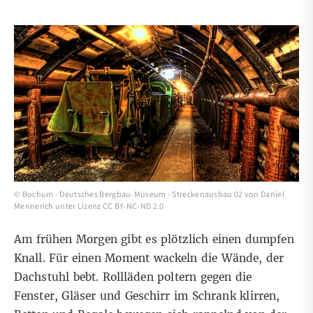
©
Bochum - Deutsches Bergbau-Museum - Streckenausbau 02
von
Daniel
Mennerich
unter
Lizenz CC BY-NC-ND 2.0
Am frühen Morgen gibt es plötzlich einen dumpfen
Knall. Für einen Moment wackeln die Wände, der
Dachstuhl bebt. Rollläden poltern gegen die
Fenster, Gläser und Geschirr im Schrank klirren,