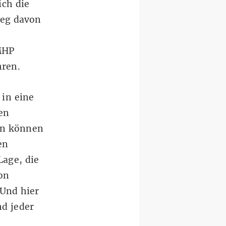
ich die
ieg davon
 MHP
hren.
 in eine
en
len können
en
Lage, die
on
 Und hier
nd jeder