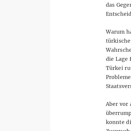
das Gegen
Entschei
Warum ha
türkische
Wahrschei
die Lage 
Türkei ru
Probleme:
Staatsver
Aber vor 
überrumpe
konnte di