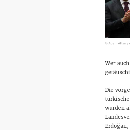
© Adem Altan /
Wer auch
getäuscht
Die vorg
türkische
wurden al
Landesve
Erdoğan,