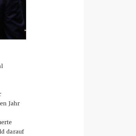
l
r
en Jahr
uerte
ld darauf