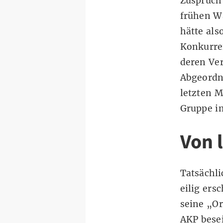
Zuspruch 
frühen W
hätte als
Konkurren
deren Ver
Abgeordn
letzten M
Gruppe i
Von 
Tatsächli
eilig ers
seine „Or
AKP besei