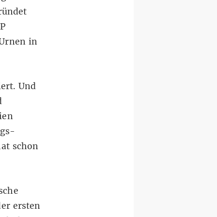
gründet
HP
 Urnen in
iert. Und
d
rien
egs-
hat schon
sche
er ersten