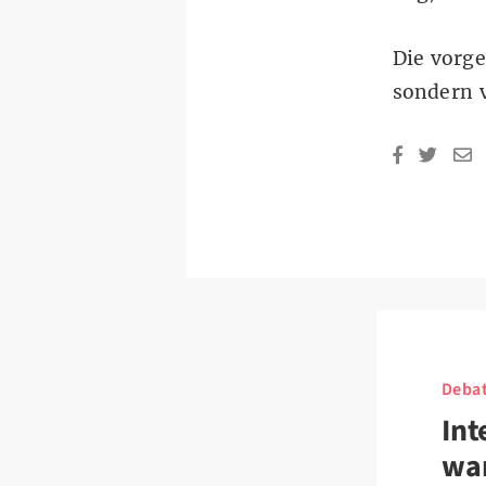
Die vorg
sondern v
Deba
Int
war