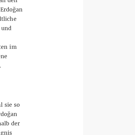
 an den
 Erdoğan
ltliche
, und
ten im
ene
.
l sie so
Erdoğan
alb der
ngnis