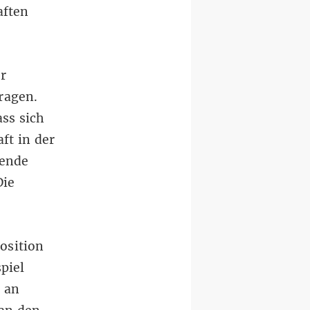
aften
r
ragen.
ss sich
ft in der
mende
Die
osition
piel
l an