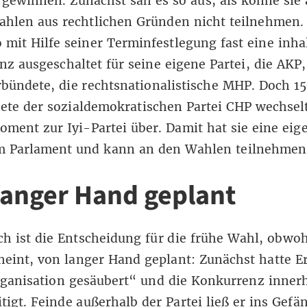
gewinnen. Zunächst sah es so aus, als könne sie
ahlen aus rechtlichen Gründen nicht teilnehmen.
o mit Hilfe seiner Terminfestlegung fast eine inha
z ausgeschaltet für seine eigene Partei, die AKP
bündete, die rechtsnationalistische MHP. Doch 15
ete der sozialdemokratischen Partei CHP wechsel
oment zur Iyi-Partei über. Damit hat sie eine eig
m Parlament und kann an den Wahlen teilnehmen
langer Hand geplant
ch ist die Entscheidung für die frühe Wahl, obwoh
cheint, von langer Hand geplant: Zunächst hatte 
ganisation gesäubert“ und die Konkurrenz innerh
tigt. Feinde außerhalb der Partei ließ er ins Gefä