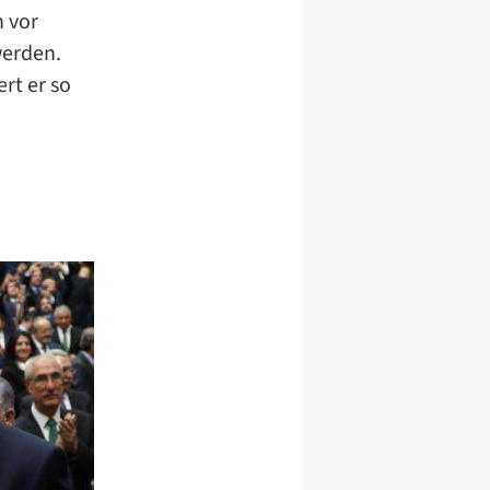
 vor
werden.
rt er so