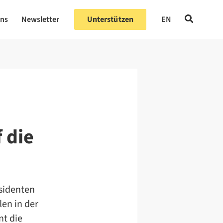
uns
Newsletter
Unterstützen
EN
 die
sidenten
en in der
nt die