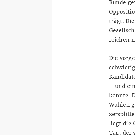
Runde gew
Oppositi
trägt. Di
Gesellsch
reichen n
Die vorge
schwierig
Kandidate
– und ein
konnte. D
Wahlen g
zersplitt
liegt die
Tag, der 