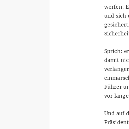
werfen. E
und sich 
gesichert
Sicherhei
Sprich: e
damit ni
verlänger
einmarsch
Führer u
vor lange
Und auf 
Präsiden