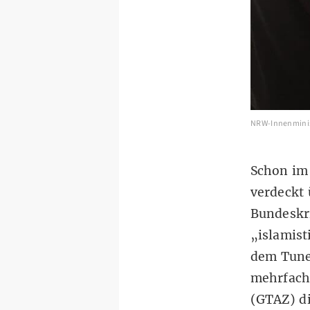
NRW-Innenminist
Schon im 
verdeckt 
Bundeskr
„islamist
dem Tune
mehrfach
(GTAZ) di