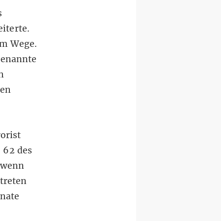
s
iterte.
 im Wege.
genannte
n
ten
orist
§ 62
des
 „wenn
treten
onate