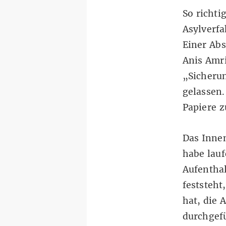
So richti
Asylverfa
Einer Abs
Anis Amri
„Sicheru
gelassen.
Papiere z
Das Innen
habe lau
Aufenthal
feststeht
hat, die 
durchgef