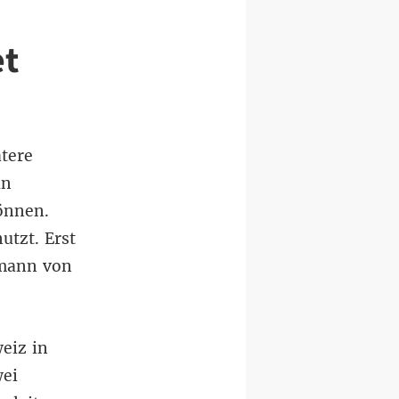
et
ätere
ln
önnen.
utzt. Erst
tmann von
eiz in
wei