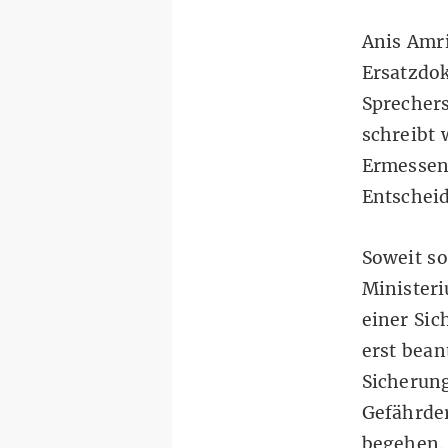
Anis Amri
Ersatzdo
Sprecher
schreibt 
Ermessen
Entscheid
Soweit so
Ministeri
einer Sic
erst bean
Sicherun
Gefährder
begehen.