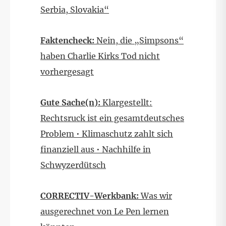
Serbia, Slovakia“
Faktencheck:
Nein, die „Simpsons“
haben Charlie Kirks Tod nicht
vorhergesagt
Gute Sache(n):
Klargestellt:
Rechtsruck ist ein gesamtdeutsches
Problem • Klimaschutz zahlt sich
finanziell aus • Nachhilfe in
Schwyzerdütsch
CORRECTIV-Werkbank:
Was wir
ausgerechnet von Le Pen lernen