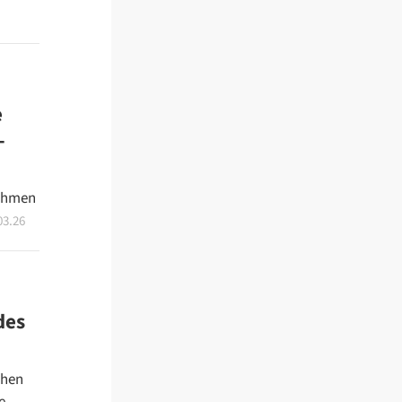
e
-
nahmen
03.26
des
chen