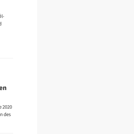
Öl-
d
nen
e 2020
n des