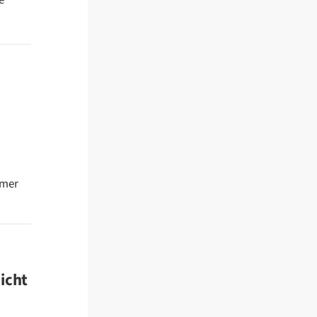
e
mmer
icht