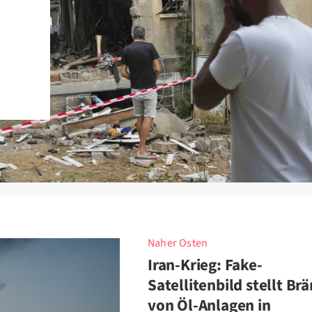
Naher Osten
Iran-Krieg: Fake-
Satellitenbild stellt Br
von Öl-Anlagen in