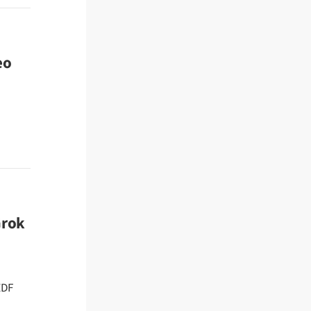
eo
Grok
ZDF