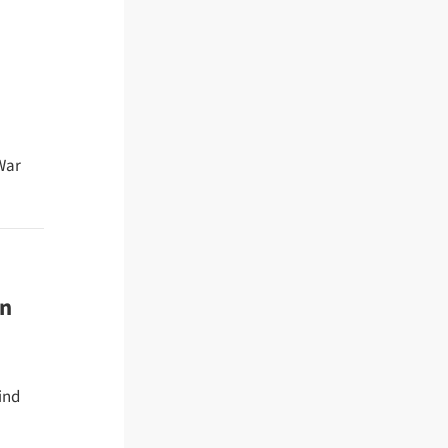
War
en
ind