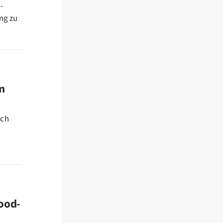
-
ung zu
n
och
ood-