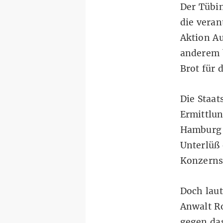
Der Tübin
die veran
Aktion A
anderem 
Brot für 
Die Staat
Ermittlu
Hamburg 
Unterlüß 
Konzerns
Doch laut
Anwalt Ro
gegen das