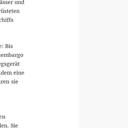
ässer und
rüsteten
chiffs
: Bis
enembargo
egsgerät
tzdem eine
ren sie
en
en. Sie