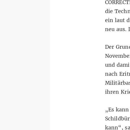
CORRECT
die Techn
ein laut 
neu aus. 
Der Grund
November
und damit
nach Erit
Militärba
ihren Kr
„Es kann 
Schildbür
kann“, sa