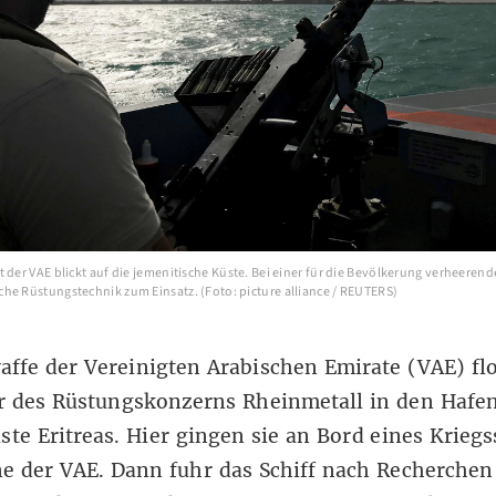
t der VAE blickt auf die jemenitische Küste. Bei einer für die Bevölkerung verheere
he Rüstungstechnik zum Einsatz. (Foto: picture alliance / REUTERS)
affe der Vereinigten Arabischen Emirate (VAE) fl
r des Rüstungskonzerns Rheinmetall in den Hafe
ste Eritreas. Hier gingen sie an Bord eines Kriegs
e der VAE. Dann fuhr das Schiff nach Recherchen