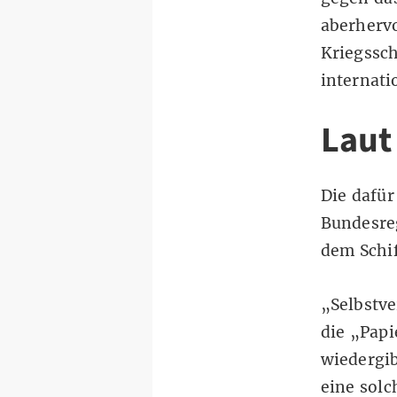
aberhervo
Kriegssch
internati
Laut
Die dafür
Bundesreg
dem Schi
„Selbstve
die „Papi
wiedergib
eine solc