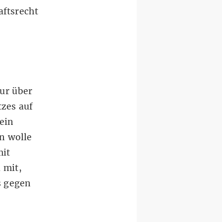
aftsrecht
ur über
zes auf
 ein
n wolle
mit
 mit,
s gegen