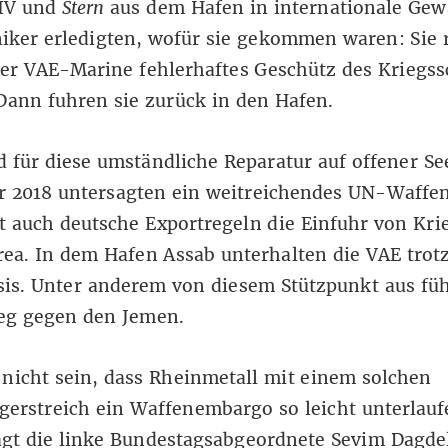
IV und
Stern
aus dem Hafen in internationale Gew
iker erledigten, wofür sie gekommen waren: Sie 
der VAE-Marine fehlerhaftes Geschütz des Kriegss
Dann fuhren sie zurück in den Hafen.
 für diese umständliche Reparatur auf offener See
 2018 untersagten ein weitreichendes UN-Waff
 auch deutsche Exportregeln die Einfuhr von Kri
rea. In dem Hafen Assab unterhalten die VAE tro
sis. Unter anderem von diesem Stützpunkt aus füh
ieg gegen den Jemen.
nicht sein, dass Rheinmetall mit einem solchen
gerstreich ein Waffenembargo so leicht unterlauf
gt die linke Bundestagsabgeordnete Sevim Dagdel