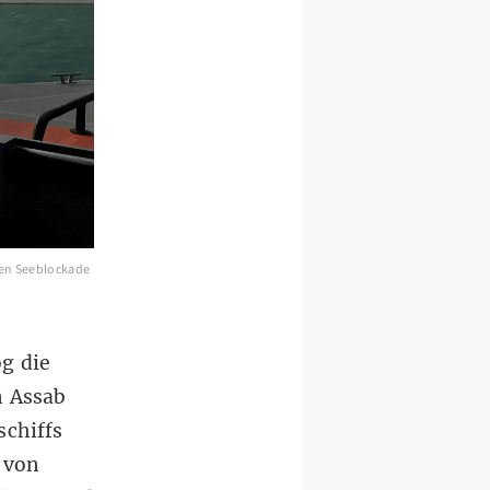
nden Seeblockade
og die
n Assab
schiffs
 von