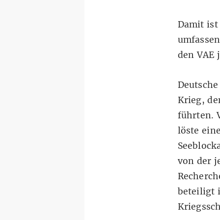
Damit ist 
umfassen
den VAE j
Deutsche 
Krieg, de
führten. 
löste ein
Seeblocka
von der j
Recherch
beteiligt
Kriegssch