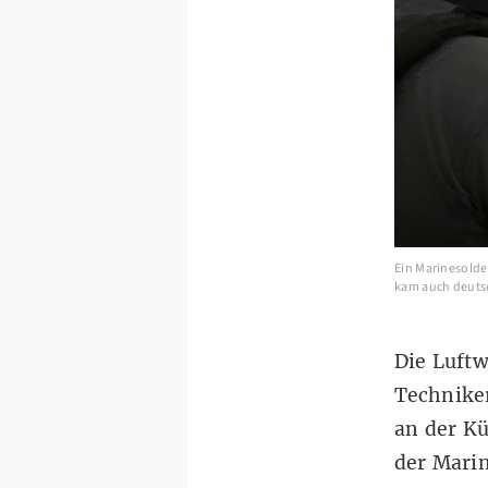
Ein Marinesolde
kam auch deutsc
Die Luftw
Technike
an der Kü
der Marin