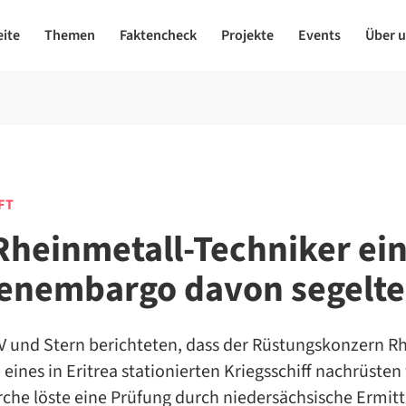
eite
Themen
Faktencheck
Projekte
Events
Über 
FT
Rheinmetall-Techniker ei
enembargo davon segelt
 und Stern berichteten, dass der Rüstungskonzern R
eines in Eritrea stationierten Kriegsschiff nachrüsten 
che löste eine Prüfung durch niedersächsische Ermittl