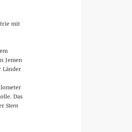
rie mit
dem
en Jemen
r Länder
ilometer
olle. Das
er
Stern