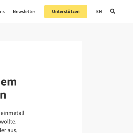
uns
Newsletter
Unterstützen
EN
nem
en
heinmetall
wollte.
er aus,