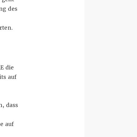
ng des
rten.
E die
ts auf
n, dass
e auf