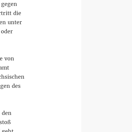
e gegen
ritt die
en unter
 oder
me von
samt
chsischen
agen des
n den
stoß
 geht