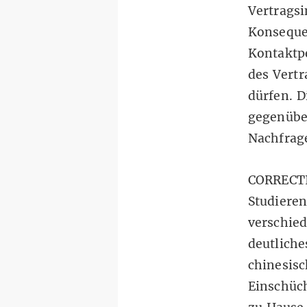
Vertragsi
Konsequen
Kontaktp
des Vertr
dürfen. D
gegenüb
Nachfrag
CORRECTI
Studieren
verschied
deutliche
chinesisc
Einschüc