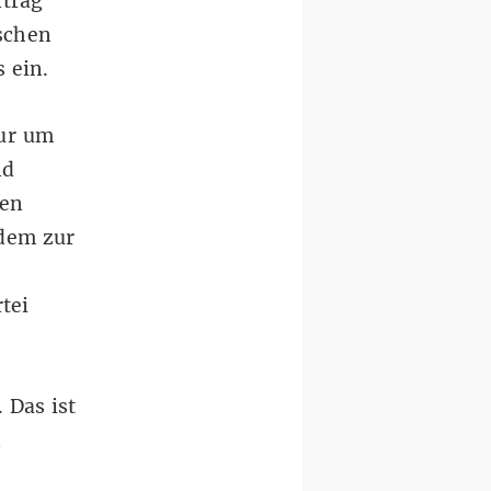
rtrag
schen
 ein.
nur um
nd
hen
rdem zur
tei
 Das ist
n