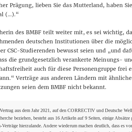
her Prägung, lieben Sie das Mutterland, haben Sie
al (…).“
herin des BMBF teilt weiter mit, es sei wichtig, da
ehmenden deutschen Institutionen über die mögli
er CSC-Studierenden bewusst seien und „und daf
ass die grundgesetzlich verankerte Meinungs- un
aftsfreiheit auch für diese Personengruppe frei e
ann.“ Verträge aus anderen Ländern mit ähnlich
tzungen seien dem BMBF nicht bekannt.
ertrag aus dem Jahr 2021, auf den CORRECTIV und Deutsche Welle
herche beziehen, besteht aus 16 Artikeln auf 9 Seiten, einige Absätze 
n-Verträge hierzulande. Andere wiederum machen deutlich, dass es vo