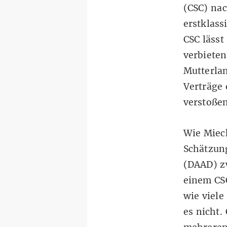
(CSC) na
erstklass
CSC lässt
verbieten
Mutterla
Verträge 
verstoßen
Wie Miech
Schätzun
(DAAD) z
einem CSC
wie viele
es nicht