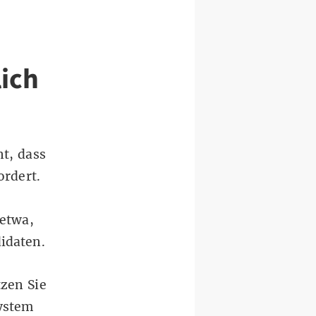
lich
t, dass
ordert.
 etwa,
didaten.
tzen Sie
System