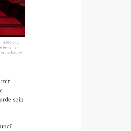
en 4.000 und
reiben einen
& unsplash.com)
 mit
e
urde sein
uncil