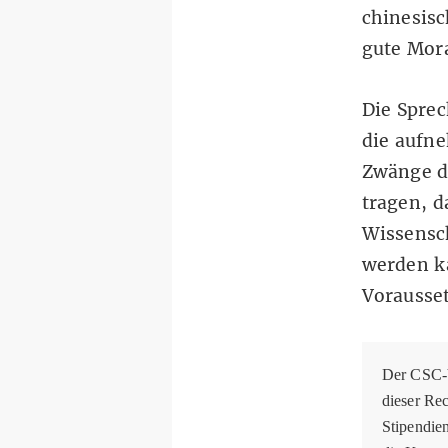
chinesisc
gute Mor
Die Sprec
die aufn
Zwänge d
tragen, d
Wissensch
werden k
Vorausse
Der CSC-V
dieser Rec
Stipendie