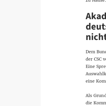
zu Hause
Akad
deut
nich
Dem Bund
der CSC v
Eine Spr
Auswahlkr
eine Komm
Als Grund
die Kommu