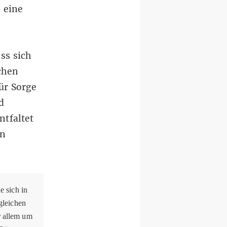
 eine
ss sich
chen
ür Sorge
d
ntfaltet
en
 sich in
gleichen
r allem um