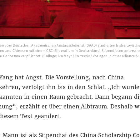
en vom Deutschen Akademischen Austauschdienst (DAAD) studierten bisher zwisch
en und Chinesen mit einem CSC-Stipendium in Deutschland. Stipendiaten untersch
 zu Gehorsam verpflichtet. (Collage: Ivo Mayr / Correctiv / Vorlagen: picture alliance 
 Yang hat Angst.
Die Vorstellung, nach China
ehren, verfolgt ihn bis in den Schlaf.
„Ich wurde
ekannten in einen Raum gebracht. Dann begann di
ung“, erzählt er über einen Albtraum. Deshalb w
diesem Text geändert.
 Mann ist als Stipendiat des
China Scholarship Co