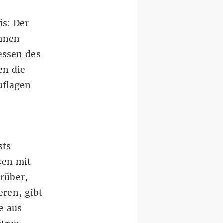
is: Der
ihnen
essen des
en die
uflagen
sts
sen mit
rüber,
eren, gibt
e aus