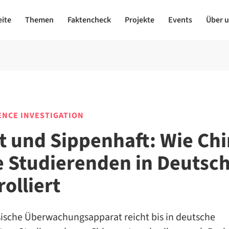
eite
Themen
Faktencheck
Projekte
Events
Über 
ENCE INVESTIGATION
t und Sippenhaft: Wie Ch
e Studierenden in Deutsc
olliert
sische Überwachungsapparat reicht bis in deutsche