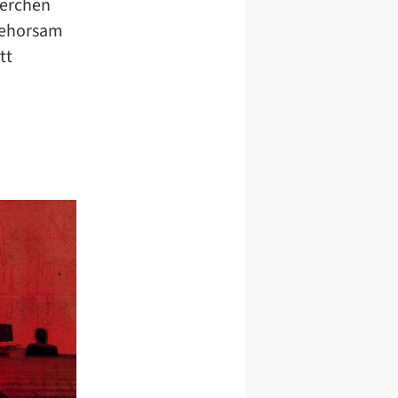
herchen
 Gehorsam
tt