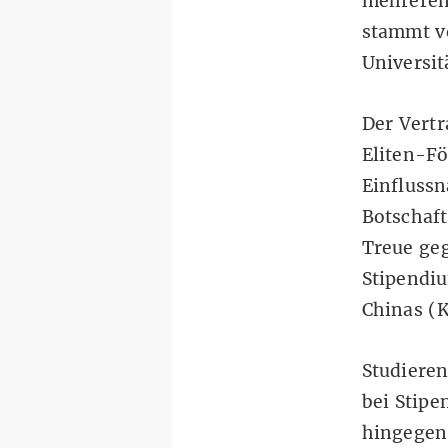
mehreren 
stammt vo
Universit
Der Vertr
Eliten-Fö
Einflussn
Botschaft
Treue ge
Stipendiu
Chinas (
Studieren
bei Stipe
hingegen