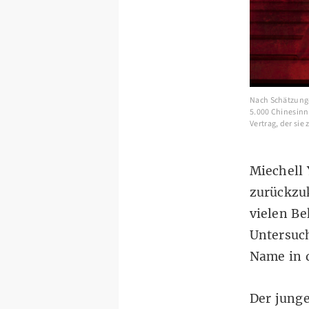
Nach Schätzung
5.000 Chinesinn
Vertrag, der sie
Miechell
zurückzuk
vielen B
Untersuch
Name in 
Der junge