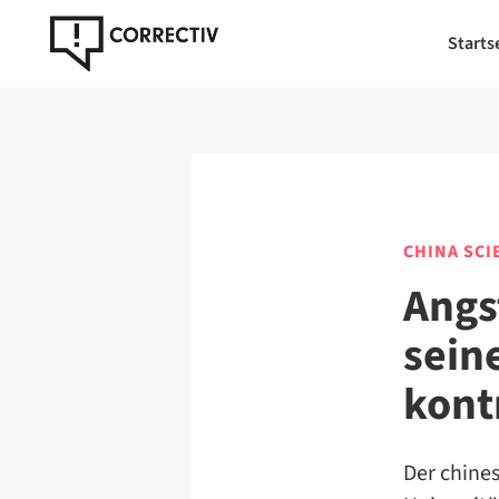
Starts
CHINA SCI
Angs
sein
kontr
Der chine