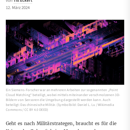
von
Till Eckert
12. März 2024
Ein Siemens-Forscher war an mehreren Arbeiten zur sogenannten „Point
Cloud Matching“ beteiligt, wobei mittels miteinander verschmolzenen 3D-
Bildern von Sensoren die Umgebung dargestellt werden kann. Auch
beteiligt: Das chinesische Militär. (Symbolbild: Daniel L. Lu / Wikimedia
Commons / CC BY 4.0 DEED)
Geht es nach Militärstrategen, braucht es für die