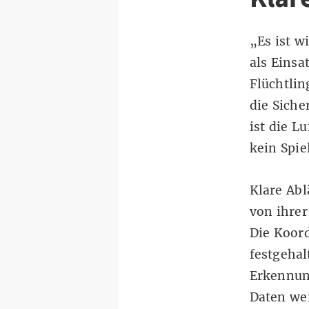
„Es ist w
als Einsa
Flüchtlin
die Siche
ist die L
kein Spie
Klare Abl
von ihre
Die Koord
festgehal
Erkennun
Daten wei