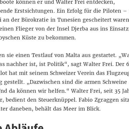
boote können er und Walter Frei entdecken,
ende Erstsichtungen. Ein Erfolg für die Piloten 
li an der Bürokratie in Tunesien gescheitert ware
einen Flieger von der Insel Djerba aus ins Einsatz
libyschen Küste zu bekommen.
en sie einen Testlauf von Malta aus gestartet. „W
as nachher ist, ist Politik“, sagt Walter Frei. Der 
ilot hat mit seinem Schweizer Verein das Flugzeu
 gestellt. „Dazwischen sind die armen Schweine 
nd da können wir helfen.“ Walter Frei, seit 35 Ja
r, bedient den Steuerknüppel. Fabio Zgraggen sitz
iter daneben, behält das Meer im Blick.
e Abläufe