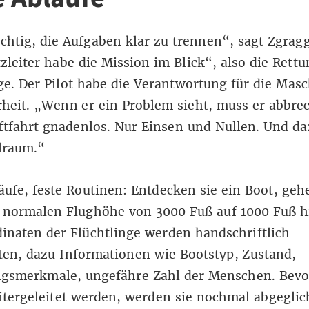
ichtig, die Aufgaben klar zu trennen“, sagt Zgrag
tzleiter habe die Mission im Blick“, also die Rettu
ge. Der Pilot habe die Verantwortung für die Mas
rheit. „Wenn er ein Problem sieht, muss er abbre
uftfahrt gnadenlos. Nur Einsen und Nullen. Und d
lraum.“
äufe, feste Routinen: Entdecken sie ein Boot, geh
r normalen Flughöhe von 3000 Fuß auf 1000 Fuß h
inaten der Flüchtlinge werden handschriftlich
ten, dazu Informationen wie Bootstyp, Zustand,
gsmerkmale, ungefähre Zahl der Menschen. Bevo
tergeleitet werden, werden sie nochmal abgeglic