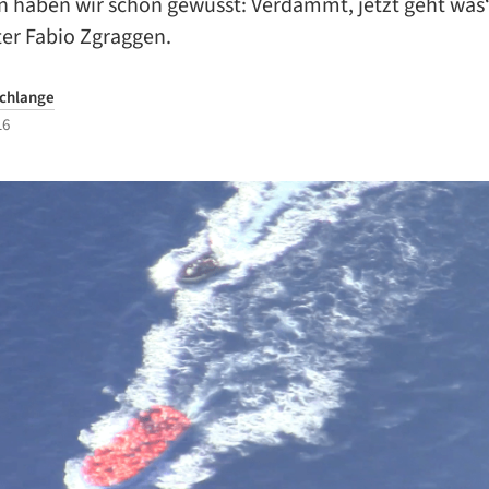
n haben wir schon gewusst: Verdammt, jetzt geht was“
ter Fabio Zgraggen.
Schlange
16