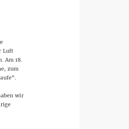
ie
 Luft
. Am 18.
ne, zum
taufe“.
haben wir
rige