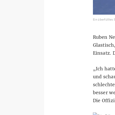
Ein überfülltes
Ruben Ne
Glastisch
Einsatz. 
„Ich hatt
und schau
schlecht
besser we
Die Offiz