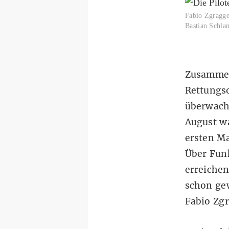
Fabio Zgragge
Bastian Schla
Zusammen 
Rettungso
überwach
August w
ersten Ma
Über Funk
erreichen
schon gew
Fabio Zgr