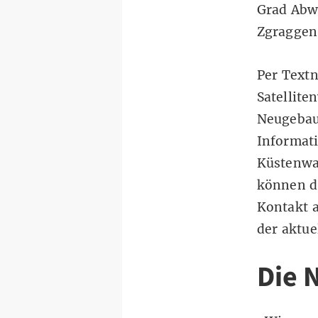
Grad Abw
Zgraggen
Per Textn
Satellite
Neugebaue
Informati
Küstenwac
können di
Kontakt a
der aktue
Die 