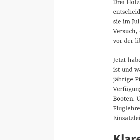
Drei Holz
entscheid
sie im Ju
Versuch, 
vor der 
Jetzt hab
ist und w
jährige P
Verfügung
Booten. U
Fluglehre
Einsatzle
Klar