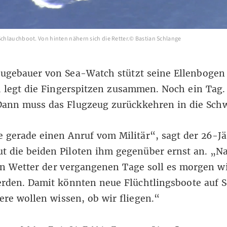
 Schlauchboot. Von hinten nähern sich die Retter.© Bastian Schlange
ugebauer von Sea-Watch stützt seine Ellenbogen
, legt die Fingerspitzen zusammen. Noch ein Tag.
Dann muss das Flugzeug zurückkehren in die Schw
e gerade einen Anruf vom Militär“, sagt der 26-J
t die beiden Piloten ihm gegenüber ernst an. „
en Wetter der vergangenen Tage soll es morgen w
rden. Damit könnten neue Flüchtlingsboote auf S
iere wollen wissen, ob wir fliegen.“