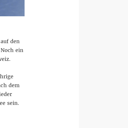
 auf den
 Noch ein
eiz.
ährige
Nach dem
ieder
ee sein.