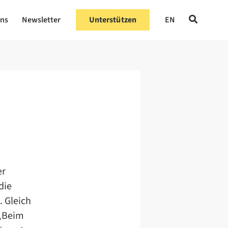
uns
Newsletter
Unterstützen
EN
er
die
. Gleich
 „Beim