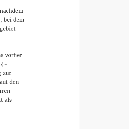
– nachdem
n, bei dem
gebiet
as vorher
64-
g zur
auf den
hren
t als