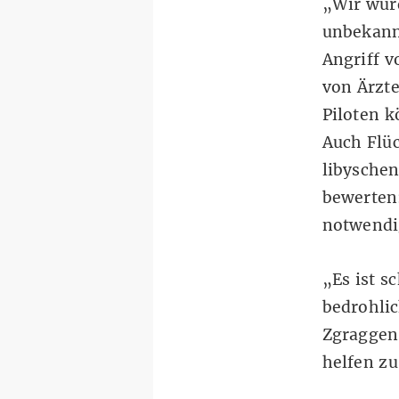
„Wir wur
unbekannt
Angriff v
von Ärzte
Piloten k
Auch Flüc
libysche
bewerten:
notwendi
„Es ist s
bedrohlic
Zgraggen.
helfen zu