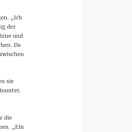
gen. „Ich
ng der
chine und
chen. Da
azwischen
en sie
inunter.
r die
hen. „Ein