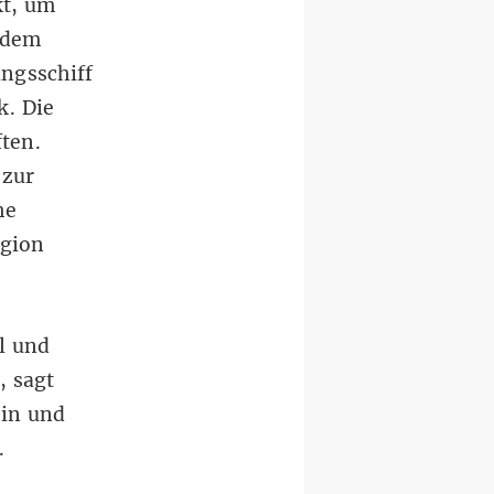
kt, um
 dem
ngsschiff
k. Die
ten.
 zur
he
egion
l und
, sagt
ein und
.