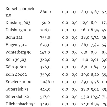
Korschenbroich
860,0
0,0
0,0
40,0
4,67
52
110
Duisburg 603
156,0
0,0
0,0
12,0
8,0
17
Duisburg 1001
206,0
0,0
0,0
16,0
8,94
47
Bonn 241
755,0
0,0
0,0
28,0
3,74
38
Hagen 7312
623,0
0,0
0,0
46,0
7,42
54
Winterberg 50
143,0
0,0
0,0
0,0
0,0
8,
Köln 30503
382,0
0,0
0,0
11,0
2,91
3,
Köln 30601
326,0
0,0
0,0
6,0
1,84
2,
Köln 40402
359,0
0,0
0,0
29,0
8,26
35
Erkelenz 1000
1.046,0
0,0
0,0
49,0
4,78
1,
Gütersloh 31
543,0
0,0
0,0
27,0
5,04
35
Gütersloh 82
517,0
0,0
0,0
53,0
10,54
71
Hilchenbach 15.1
349,0
0,0
0,0
24,0
6,94
25