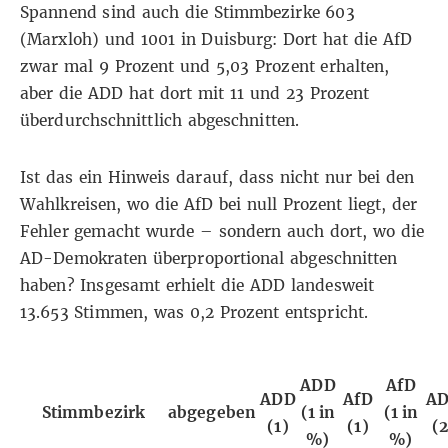
Spannend sind auch die Stimmbezirke 603
(Marxloh) und 1001 in Duisburg: Dort hat die AfD
zwar mal 9 Prozent und 5,03 Prozent erhalten,
aber die ADD hat dort mit 11 und 23 Prozent
überdurchschnittlich abgeschnitten.
Ist das ein Hinweis darauf, dass nicht nur bei den
Wahlkreisen, wo die AfD bei null Prozent liegt, der
Fehler gemacht wurde – sondern auch dort, wo die
AD-Demokraten überproportional abgeschnitten
haben? Insgesamt erhielt die ADD landesweit
13.653 Stimmen, was 0,2 Prozent entspricht.
ADD
AfD
ADD
AfD
A
Stimmbezirk
abgegeben
(1 in
(1 in
(1)
(1)
(2
%)
%)