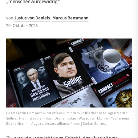
„menschenwürdewidrig“.
von
Justus von Daniels
,
Marcus Bensmann
20. Oktober 2025
Das Magazin Compact wirbt offensiv mit dem völkischen Ideologen Martin
Sellner. Hier mit seinem Buch „Geheimplan - Was ich wirklich will“auf einem
Büchertisch im August. picture alliance / Ipon | Stefan Boness