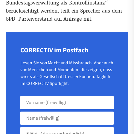
Bundestagsverwaltung als Kontrollinstanz“
berücksichtigt werden, teilt ein Sprecher aus dem
SPD-Parteivorstand auf Anfrage mit.
CORRECTIV im Postfach
Lesen Sie von Macht und Missbrauch. Aber auch
von Menschen und Momenten, die zeigen, dass
wir es als Gesellschaft besser können. Täglich
im CORRECTIV Spotlight.
Vorname
(freiwillig)
Name
(freiwillig)
E-