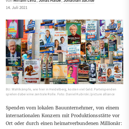
von
Miriam Lenz
,
Jonas Halbe
,
Jonathan Sachse
14. Juli 2021
BU: Wahlkämpfe, wie hier in Heidelberg, kosten viel Geld. Parteispenden
spielen dabei eine zentrale Rolle. Foto: Daniel Kubirski /picture alliance
Spenden vom lokalen Bauunternehmer, von einem
internationalen Konzern mit Produktionsstätte vor
Ort oder durch einen heimatverbundenen Millionär: