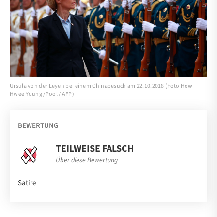
Ursula von der Leyen bei einem Chinabesuch am 22.10.2018 (Foto How
Hwee Young /Pool / AFP)
BEWERTUNG
TEILWEISE FALSCH
Über diese Bewertung
Satire