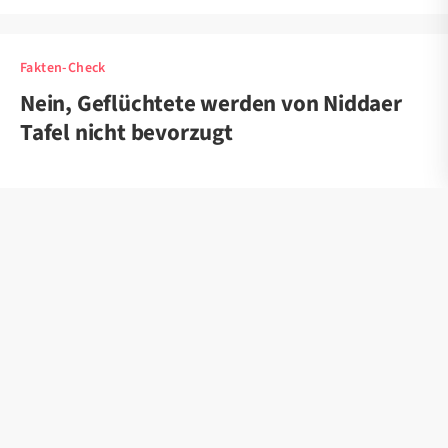
Fakten-Check
Nein, Geflüchtete werden von Niddaer
Tafel nicht bevorzugt
weiterlesen
Fakten-Check
Das Bundesministerium für
Entwicklungszusammenarbeit
verbreitet keine „Gender-Ideologie“,
aber sauberes Trinkwasser schon