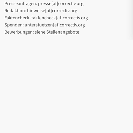
Presseanfragen: presse[at]correctiv.org
Redaktion: hinweise[at]correctiv.org
Faktencheck: faktencheck[at]correctiv.org
Spenden: unterstuetzen[at]correctiv.org
Bewerbungen: siehe
Stellenangebote
Hinweise geben
Hier
können Sie uns auf sichere und vertrauliche Weise
Hinweise und Dokumente zukommen lassen.
Soziale Medien
Instagram
Linkedin
Youtube
Facebook
Threads
Wsocial