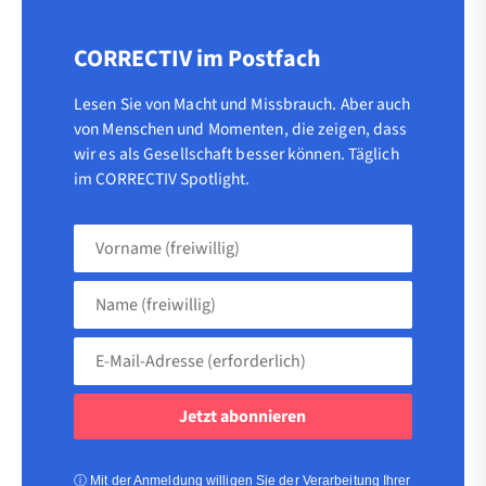
CORRECTIV im Postfach
Lesen Sie von Macht und Missbrauch. Aber auch
von Menschen und Momenten, die zeigen, dass
wir es als Gesellschaft besser können. Täglich
im CORRECTIV Spotlight.
Vorname
(freiwillig)
Name
(freiwillig)
E-
Mail-
Adresse
(erforderlich)
(erforderlich)
ⓘ
Mit der Anmeldung willigen Sie der Verarbeitung Ihrer