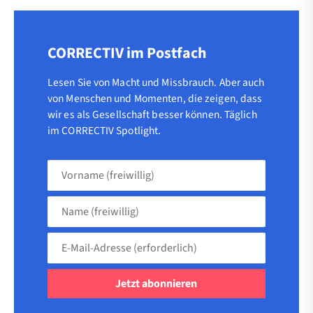
CORRECTIV im Postfach
Lesen Sie von Macht und Missbrauch. Aber auch
von Menschen und Momenten, die zeigen, dass
wir es als Gesellschaft besser können. Täglich
im CORRECTIV Spotlight.
Vorname
(freiwillig)
Name
(freiwillig)
E-
Mail-
Adresse
(erforderlich)
(erforderlich)