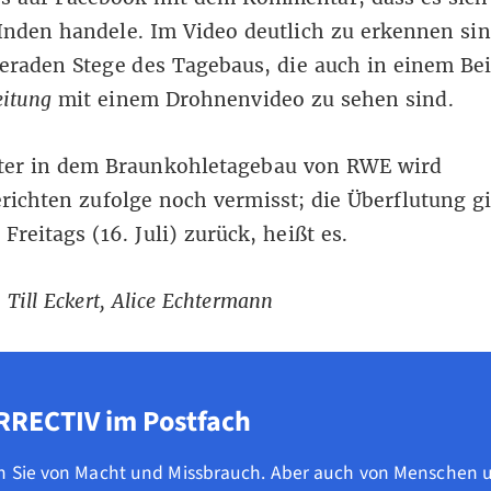
nden handele. Im Video deutlich zu erkennen sin
eraden Stege des Tagebaus, die auch in einem Bei
eitung
mit einem Drohnenvideo zu sehen sind.
iter in dem Braunkohletagebau von RWE wird
richten zufolge
noch vermisst; die Überflutung g
 Freitags (16. Juli) zurück, heißt es.
 Till Eckert, Alice Echtermann
RRECTIV im Postfach
n Sie von Macht und Missbrauch. Aber auch von Menschen 