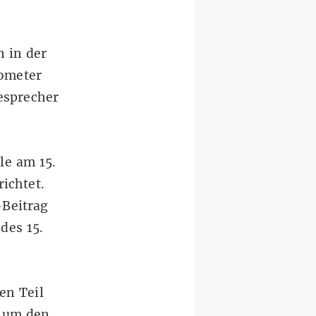
n
in der
lometer
sesprecher
le am 15.
ichtet.
-Beitrag
des 15.
en Teil
 um den