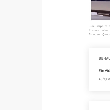
Eine Talsperre 
Pressesprecherin
Tagebau. (Quell
BEHA
Ein Vi
Aufgest