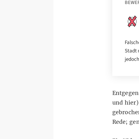
BEWE
Falsch
Stadt 
jedoch
Entgegen
und
hier
gebrochen
Rede; ge