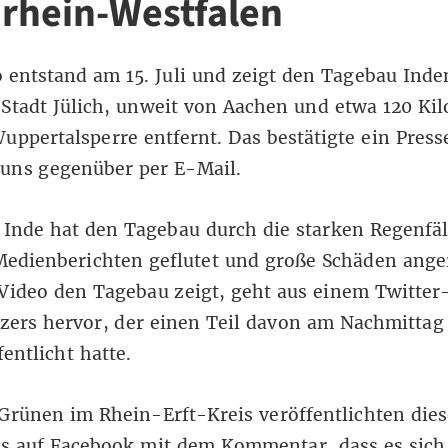
rhein-Westfalen
 entstand am 15. Juli und zeigt den
Tagebau Inde
 Stadt Jülich, unweit von Aachen und etwa
120 Ki
uppertalsperre entfernt
. Das bestätigte ein Pres
uns gegenüber per E-Mail.
 Inde hat den Tagebau durch die starken Regenfäl
Medienberichten
geflutet und große Schäden anger
 Video den Tagebau zeigt, geht aus einem
Twitter
zers hervor, der einen Teil davon am Nachmittag 
fentlicht hatte.
Grünen im Rhein-Erft-Kreis veröffentlichten dies
s auf Facebook
mit dem Kommentar, dass es sich