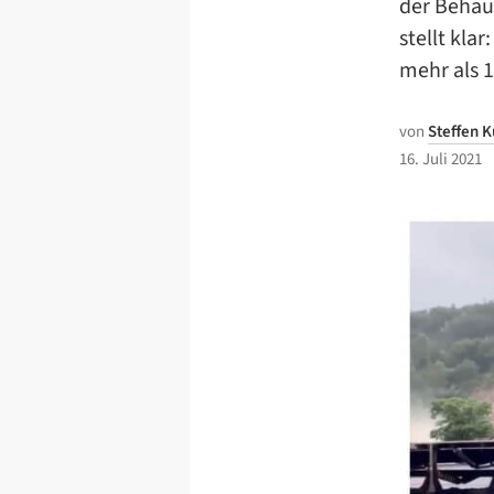
der Behaup
stellt kla
mehr als 
von
Steffen K
16. Juli 2021