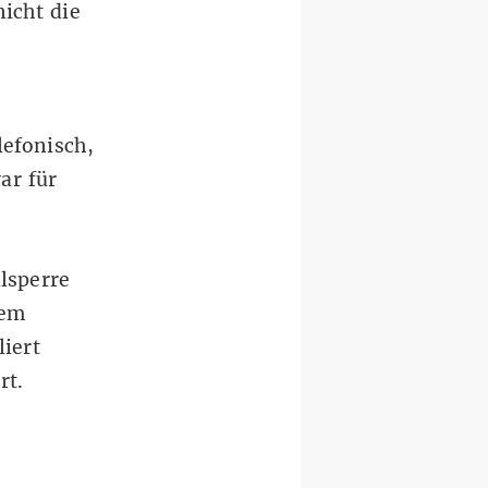
icht die
lefonisch,
ar für
lsperre
dem
iert
rt.