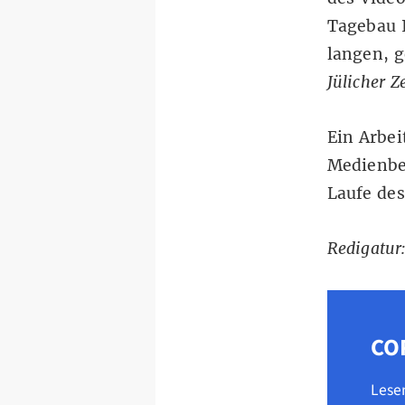
Tagebau I
langen, g
Jülicher Z
Ein Arbe
Medienbe
Laufe des
Redigatur:
CO
Lese