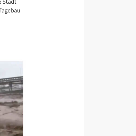
e Stadt
n Tagebau