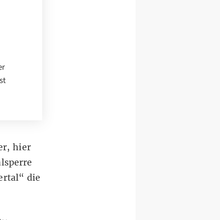
er
st
er
,
hier
alsperre
rtal“ die