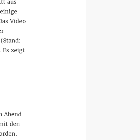
tt aus
einige
Das Video
er
(Stand:
 Es zeigt
m Abend
mit den
orden.