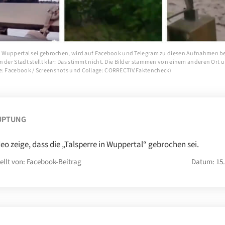
in Wuppertal sei gebrochen, wird auf Facebook und Telegram zu diesen Aufnahmen b
 der Stadt stellt klar: Das stimmt nicht. Die Bilder stammen von einem anderen Ort 
e: Facebook / Screenshots und Collage: CORRECTIV.Faktencheck)
UPTUNG
deo zeige, dass die „Talsperre in Wuppertal“ gebrochen sei.
ellt von: Facebook-Beitrag
Datum: 15.