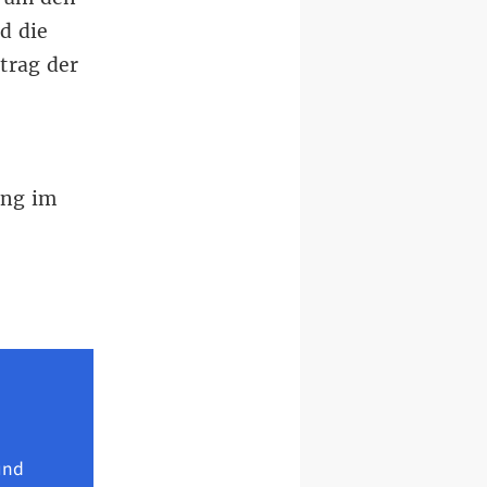
d die
trag der
ing im
und