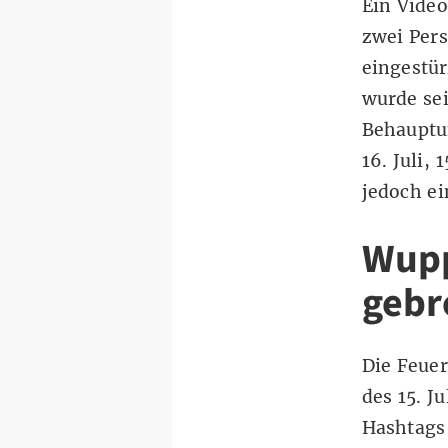
Ein Video
zwei Pers
eingestür
wurde se
Behauptun
16. Juli,
jedoch ei
Wupp
gebr
Die Feue
des 15. Ju
Hashtags