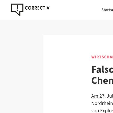
Starts
WIRTSCHA
Fals
Chem
Am 27. Ju
Nordrhein
von Explos