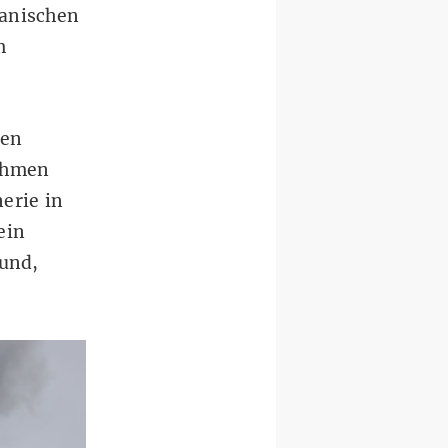
kanischen
m
sen
ahmen
erie in
ein
rund,