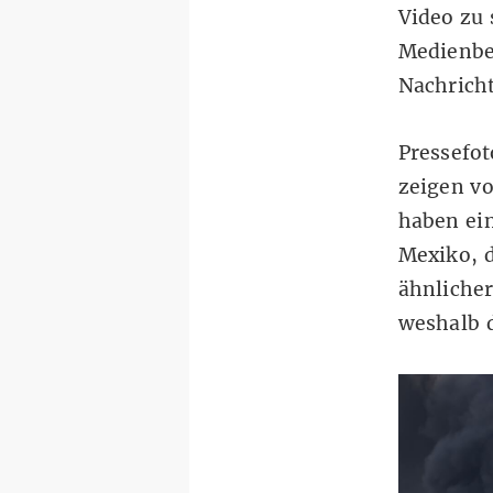
Video zu 
Medienbe
Nachrich
Pressefo
zeigen v
haben ein
Mexiko, d
ähnlicher
weshalb d