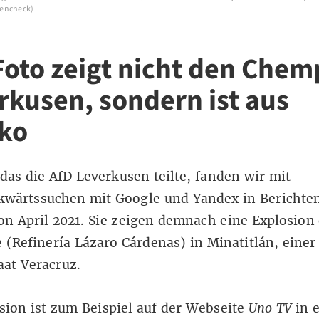
encheck)
Foto zeigt nicht den Che
rkusen, sondern ist aus
ko
 das die AfD Leverkusen teilte, fanden wir mit
ckwärtssuchen mit
Google
und
Yandex
in Berichte
n April 2021. Sie zeigen demnach eine Explosion 
e (Refinería Lázaro Cárdenas) in Minatitlán
, einer
aat Veracruz.
sion ist zum Beispiel auf der
Webseite
Uno TV
in 