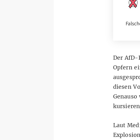
Falsch
Der
AfD-
Opfern ei
ausgespro
diesen Vo
Genauso w
kursieren
Laut
Medi
Explosio