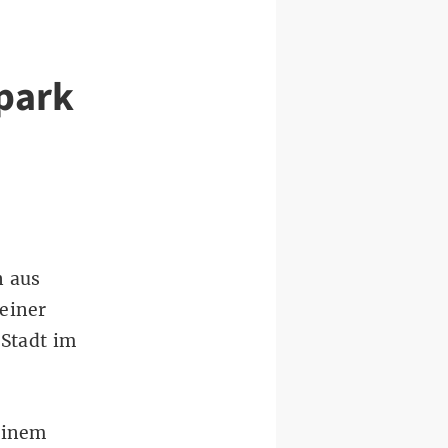
mpark
n aus
einer
 Stadt im
einem