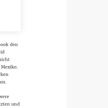
book den
id
nicht
s Mexiko.
rken
tun.
were
tzten und