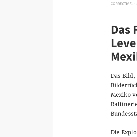
CORRECTIV.Fakt
Das 
Leve
Mexi
Das Bild,
Bilderrü
Mexiko vo
Raffineri
Bundesst
Die Explo