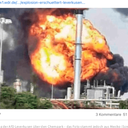
g der AfD Leverkusen über den Chempark – das Foto stammt jedoch aus Mexiko (Scr