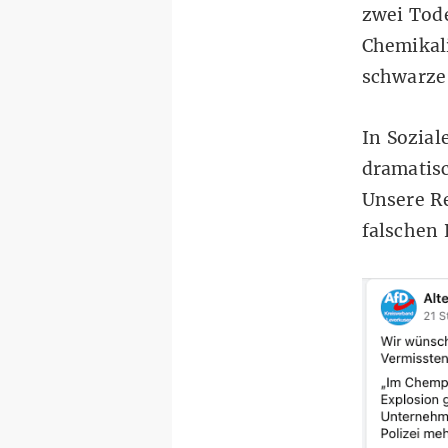
zwei Tode
Chemikali
schwarze 
In Sozial
dramatisc
Unsere Re
falschen