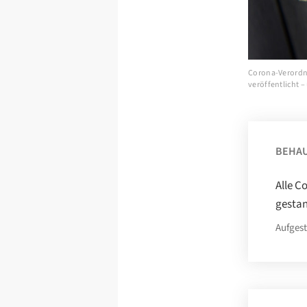
Corona-Verordn
veröffentlicht –
BEHA
Alle C
gestan
Aufgest