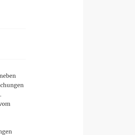
 neben
achungen
.
 vom
ungen