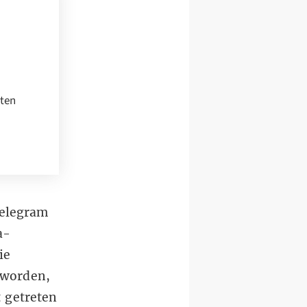
mten
Telegram
a-
ie
 worden,
t getreten