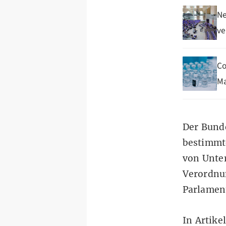
Ne
ve
Co
Ma
Der
Bund
bestimmt
von Unter
Verordn
Parlamen
In
Artike