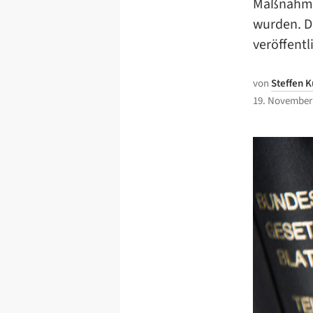
Maßnahmen
wurden. D
veröffentl
von
Steffen K
19. November