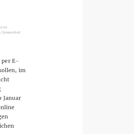
ht im
 / Screenshot
 per E-
sollen, im
icht
g
b Januar
online
gen
lichen