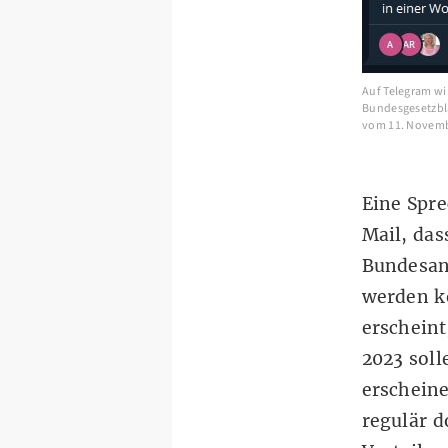
Auf Telegram wi
Bundesgesetzbla
vom 11. Novemb
Eine Spre
Mail, das
Bundesanz
werden k
erscheint
2023 soll
erschein
regulär d