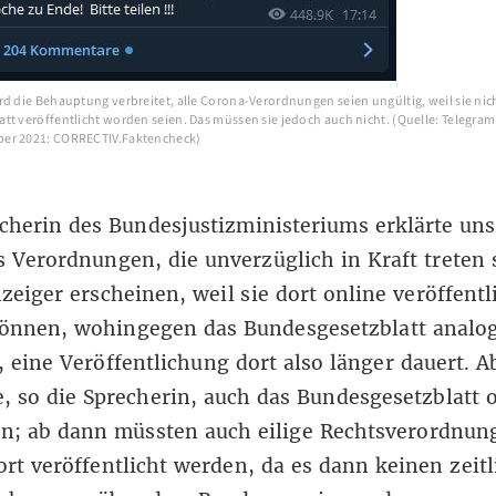
rd die Behauptung verbreitet, alle Corona-Verordnungen seien ungültig, weil sie nic
tt veröffentlicht worden seien. Das müssen sie jedoch auch nicht. (Quelle: Telegram
er 2021: CORRECTIV.Faktencheck)
cherin des Bundesjustizministeriums erklärte uns
s Verordnungen, die unverzüglich in Kraft treten 
eiger erscheinen, weil sie dort online veröffentl
önnen, wohingegen das Bundesgesetzblatt analo
, eine Veröffentlichung dort also länger dauert. A
e, so die Sprecherin, auch das Bundesgesetzblatt 
en; ab dann müssten auch eilige Rechtsverordnun
ort veröffentlicht werden, da es dann keinen zeit