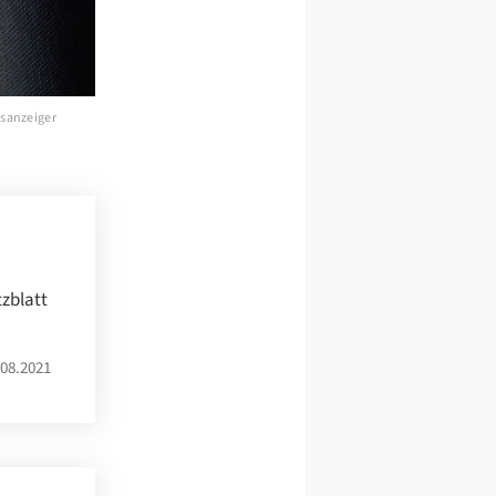
sanzeiger
tzblatt
08.2021