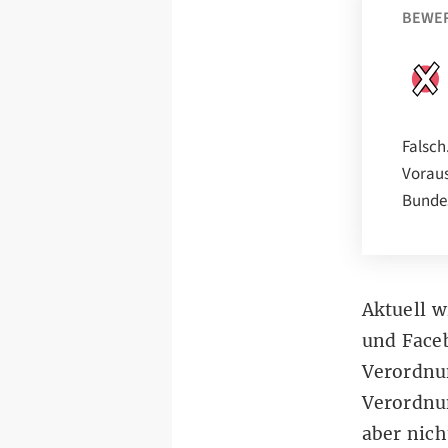
BEWE
Falsch
Voraus
Bundes
Aktuell w
und
Face
Verordnun
Verordnu
aber nich