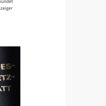
rkündet
zeiger