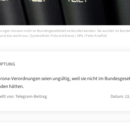
ungen müssen nicht im Bundesgesetzblatt verkündet werden. Sie wurden im Bunde
 und das reicht aus. (Symbolbild: Picture Alliance / DPA / Peter Kneffel)
UPTUNG
orona-Verordnungen seien ungültig, weil sie nicht im Bundesgese
den hätten.
ellt von: Telegram-Beitrag
Datum: 13.