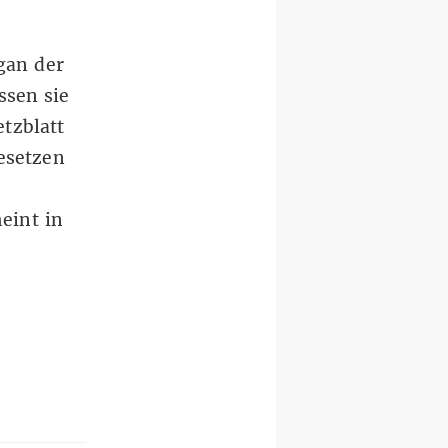
gan der
ssen sie
tzblatt
esetzen
eint in