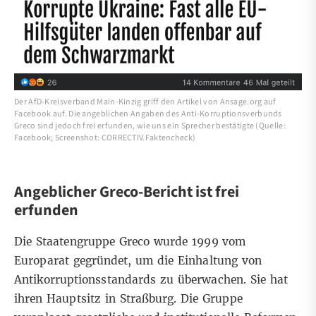
Der AfD-Kreisverband Main-Kinzig griff den Artikel von Ansage.org auf
Facebook auf. Die angeblichen Angaben des Anti-Korruptionsverbunds
Greco sind jedoch frei erfunden, wie uns ein Sprecher bestätigte (Quelle:
Facebook; Screenshot: CORRECTIV.Faktencheck)
Angeblicher Greco-Bericht ist frei
erfunden
Die
Staatengruppe Greco
wurde 1999 vom
Europarat gegründet, um die Einhaltung von
Antikorruptionsstandards zu überwachen. Sie hat
ihren Hauptsitz in Straßburg. Die Gruppe