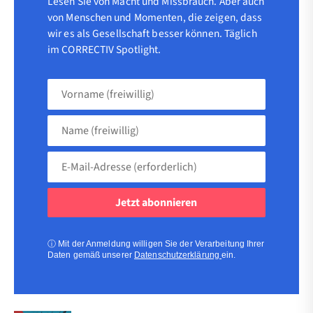
Lesen Sie von Macht und Missbrauch. Aber auch
von Menschen und Momenten, die zeigen, dass
wir es als Gesellschaft besser können. Täglich
im CORRECTIV Spotlight.
Vorname
(freiwillig)
Name
(freiwillig)
E-
Mail-
Adresse
(erforderlich)
(erforderlich)
ⓘ
Mit der Anmeldung willigen Sie der Verarbeitung Ihrer
Daten gemäß unserer
Datenschutzerklärung
ein.